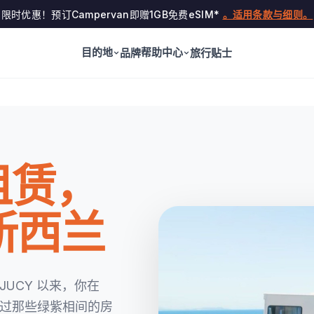
限时优惠！预订Campervan即赠1GB免费eSIM*
。适用条款与细则。
目的地
帮助中心
品牌
旅行贴士
租赁，
新西兰
创立 JUCY 以来，你在
上都见过那些绿紫相间的房