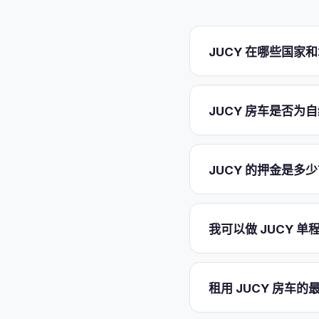
JUCY 在哪些国家
JUCY 在两个国家运营九家
Perth。新西兰有三家：Nort
JUCY 房车是否
的美国业务（Los Angele
不再有 JUCY 取车
只有部分车型。JUCY 新西兰将
给式
，每辆都配有固定厕所
JUCY 的押金是多
certificate 自 
用度假营地、露营地或
取车时，JUCY 会预授权
$3,000，Coaster、C
我可以做 JUCY 单程
多付费即可降低：Essenti
押金降至 $0。
每档方案
可以。大多数 JUC
价。对于横跨两岛的新西兰行程，
租用 JUCY 房车
Cook Strait
单程行程一旦确定，请