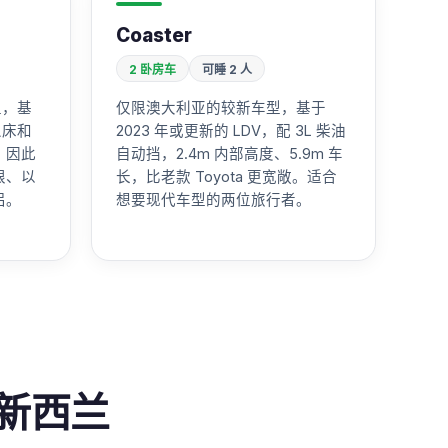
Coaster
2 卧房车
可睡 2 人
型，基
仅限澳大利亚的较新车型，基于
双人床和
2023 年或更新的 LDV，配 3L 柴油
，因此
自动挡，2.4m 内部高度、5.9m 车
限、以
长，比老款 Toyota 更宽敞。适合
侣。
想要现代车型的两位旅行者。
新西兰