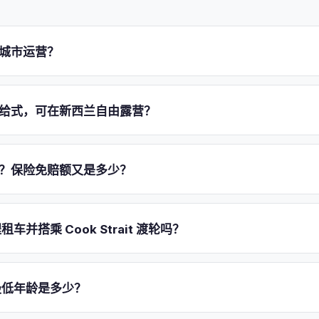
和城市运营？
机场分店。澳大利亚有六家：Sydney、Melbourne、Brisbane、Cai
h Island 上的 Auckland，以及 South Island 上的 Christchurc
为自给式，可在新西兰自由露营？
s、San Francisco、Las Vegas）在 COVID 后已
永久关闭
，因此
点。每家分店都位于机场内或附近，配有免费的绿紫色摆渡车。
 3 卧的 Chaser、4 卧的 Condo 以及 Chill'd 系列 6 卧的 Big
，因此符合新西兰 green warrant（绿色认证）规则下的自由露营
少？保险免赔额又是多少？
December 2024 起逐步淘汰）。入门级的 2 卧 Crib 没有厕所或淋
公共设施。务必核对认证是否符合你计划停留地的当地议会条例。
一笔等同于你标准免赔额的押金。在默认的 Risk Taker 方案下，Crib 
ondo 或 Chaser 为 $5,000，Big Kahuna 为 $7,500（澳大利亚
租车并搭乘 Cook Strait 渡轮吗？
als 每天 $50/day 将两者均降至 $1,500，而 Comprehensive 每
每次事故均收取 $125 理赔手续费
。押金于取车后 7 days 解除。
Y 分店之间支持单程租车，但可能收取一笔异地还车费，因此请核对你
房车会乘坐 Interislander 或 Bluebridge 渡轮在 Wellingto
的最低年龄是多少？
。JUCY 的租金不包含渡轮，因此你需自行预订并支付车辆加乘客的航次，
尽早预订渡轮。