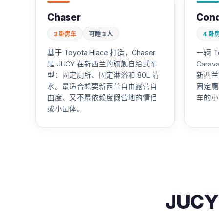
Chaser
Con
3 卧房车
可睡 3 人
4 卧
基于 Toyota Hiace 打造，Chaser
一辆 To
是 JUCY 在新西兰的旗舰自给式车
Car
型：固定厕所、固定淋浴和 80L 清
新西兰
水。最适合想要新西兰自由露营自
固定厕
由度、又不愿依赖度假营地的情侣
车的小
或小团体。
JUC