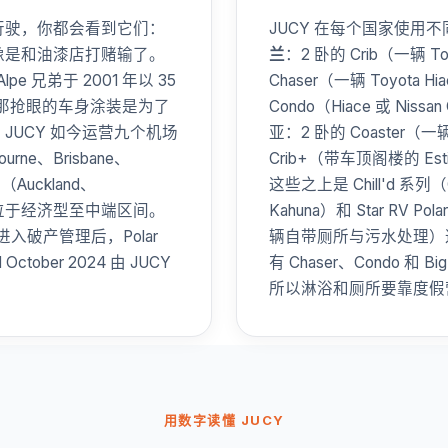
行驶，你都会看到它们：
JUCY 在每个国家使用
像是和油漆店打赌输了。
兰
：2 卧的 Crib（一辆 T
Alpe 兄弟于 2001 年以 35
Chaser（一辆 Toyot
，那抢眼的车身涂装是为了
Condo（Hiace 或 Ni
UCY 如今运营九个机场
亚：2 卧的 Coaster（
ne、Brisbane、
Crib+（带车顶阁楼的 Es
（Auckland、
这些之上是 Chill'd 系列（C
，稳稳定位于经济型至中端区间。
Kahuna）和 Star RV Po
0 进入破产管理后，Polar
辆自带厕所与污水处理）
tober 2024 由 JUCY
有 Chaser、Condo 和 
所以淋浴和厕所要靠度假
用数字读懂 JUCY