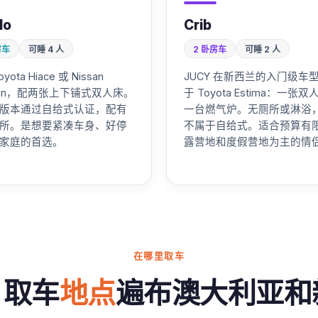
do
Crib
房车
可睡 4 人
2 卧房车
可睡 2 人
yota Hiace 或 Nissan
JUCY 在新西兰的入门级车
avan，配两张上下铺式双人床。
于 Toyota Estima：一张
版本通过自给式认证，配有
一台燃气炉。无厕所或淋浴
所。是想要紧凑车身、好停
不属于自给式。适合预算有
家庭的首选。
露营地和度假营地为主的情
在哪里取车
Y 取车
地点
遍布澳大利亚和