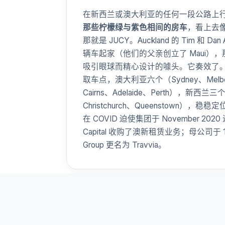
在新西兰或澳大利亚的任何一段公路上
那些柠檬绿与紫色相间的房车
，看上去
那就是 JUCY。Auckland 的 Tim 和 Dan 
辆车起家（他们的父亲创立了 Maui）
吸引眼球而精心设计的噱头。它奏效了。J
取车点，澳大利亚六个（Sydney、Melbour
Cairns、Adelaide、Perth），新西兰三个
Christchurch、Queenstown）
在 COVID 迫使集团于 November 202
Capital 收购了澳新租赁业务；母公司于 1 Oc
Group 更名为 Travvia。