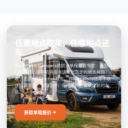
Switzerland、意大利和Spain的路线。只需避开五个
与其他运营商进行比较，然后预订适合您路线和日期
禁行国家：Russia、Ukraine、Belarus、Turkey和
的单程房车。AnyWhere Campers采用报价制，而
Morocco不在保险范围内。
非固定的每日价目表。预订完成后，您可直接安排送
车和回收地点，通常通过WhatsApp，从而确认司机
在两端与您会面的确切位置。全额押金需在交车时支
付，若未支付，车辆将不予放行。
任意地点取车，任意地点还
车
AnyWhere Campers是欧洲单程租赁专家：采用无
门店模式，由司机将房车送至您选定的地点并回
收，因此在München取车、在Barcelona还车不收
任何调车费。全包定价、无限里程、近乎全新的车
队。
获取单程报价