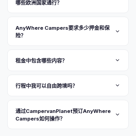
哪些欧洲国家通行？
车、在Barcelona还车的价格与往返行程相同。唯一
相关的费用是，若您事后改为非标准还车地点，任何
保险及许可通行清单涵盖37个国家，从Portugal、
额外费用将从押金中扣除。里程不限，因此为期30
Spain、法国和意大利，到德国、荷兰、Austria、
AnyWhere Campers要求多少押金和保
天、横跨六国的行程不会产生任何按公里计算的罚
Switzerland和北欧诸国，再到巴尔干地区
险？
款。
（Croatia、Slovenia、Serbia、Montenegro、
Albania），以及Britain和Ireland。Russia、
保障包括第三方责任险以及最高达EUR 2 million的综
Ukraine、Belarus、Turkey和Morocco不在通行范
合事故与盗窃险。您对房车损坏的责任以
可退还的
租金中包含哪些内容？
围内。由于采用送车模式而非门店模式，公司没有固
EUR 1,500押金
为上限，押金在交车时支付，若房
定网点；列出的枢纽城市包括Prague、Paris、
车归还时无损坏且保持合理整洁，将在10 天内退
报价以欧元计价、全包，涵盖强制性第三方责任险以
Milan、München、Barcelona、Amsterdam、Oslo
还。公司提供两档免赔额减免：每天EUR 39可将免
及综合事故与盗窃险，损坏保障最高达EUR 2
行程中我可以自由跨境吗？
和Bergen，回收事宜通过WhatsApp安排。
赔额降至EUR 800，或每天EUR 49降至EUR
million。房车交付时配备齐全，且
无限里程
为标准配
500（两者均以30 天为上限）。
置，因此横跨多国的长途路线不会产生任何按公里计
可以。在37个许可国家间跨境通行不收取任何单独
算的罚款。唯一主要的可变成本是EUR 1,500押金，
费用，这正是München到Barcelona或Oslo到
通过CampervanPlanet预订AnyWhere
若您希望降低免赔额，可将其减至EUR 800（EUR
Tromso这类线性路线得以可行的原因。公司发布的
Campers如何操作？
39/天）或EUR 500（EUR 49/天）。
行程也充分利用了这一点，包括一条为期30 天、从
Paris到Barcelona、途经France、Andorra、
您可在CampervanPlanet上将AnyWhere Campers