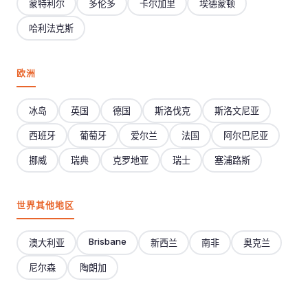
蒙特利尔
多伦多
卡尔加里
埃德蒙顿
哈利法克斯
欧洲
冰岛
英国
德国
斯洛伐克
斯洛文尼亚
西班牙
葡萄牙
爱尔兰
法国
阿尔巴尼亚
挪威
瑞典
克罗地亚
瑞士
塞浦路斯
世界其他地区
Brisbane
澳大利亚
新西兰
南非
奥克兰
尼尔森
陶朗加