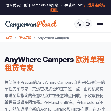
限时优惠！预订Campervan即赠1GB免费eSIM*
。适用条款与
细则。
Campervan
Planet
首页
/
所有品牌
/
AnyWhere Campers
AnyWhere Campers
欧洲单程
租赁专家
总部位于Prague的AnyWhere Campers自称是欧洲唯一的
单程房车专家，其运营模式也印证了这一点：
由司机将房
车送至您指定的任意地点并在任意地点回收，不收取任何
单程费或调车附加费
。在München取车，在Barcelona还
车，驾驶近乎全新的Adria、Carado和Pilote车辆，在37个