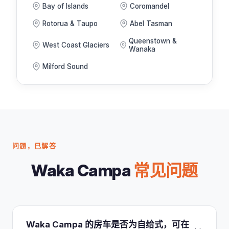
Bay of Islands
Coromandel
Rotorua & Taupo
Abel Tasman
Queenstown &
West Coast Glaciers
Wanaka
Milford Sound
问题，已解答
Waka Campa
常见问题
Waka Campa 的房车是否为自给式，可在