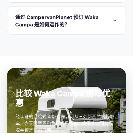
浴巾，因为车上不提供。付费附加项包括异地还车
无需单独支付 RUC。Waka Campa 的房车采用
费、Cook Strait 渡轮，以及增加道路救援、挡风玻
2.0L 汽油发动机
而非柴油，因此道路使用费已在加
通过 CampervanPlanet 预订 Waka
璃和露营装备保障的 Peace of Mind 保险。
油站的油价中包含。这省去了柴油房车租客所面临的
Campa 是如何运作的？
购买和核对 RUC 里程的麻烦，并与无限里程价格很
好地搭配，适合南岛的长途旅行。可按 Hiace 车型
CampervanPlanet 在一个页面上将 Waka Campa 与
的典型油耗来估算，并据此为出行天数较多的日子做
其他新西兰运营商进行比较，然后将你引导至
好预算。
CampervanPlanet 上的安全预订流程。你选择日
期、取车点和车型——
Explorer 或更便宜的
Explorer Saver
——并确认。取车本身在奥克兰、
基督城或皇后镇通过 Waka Campa 应用程序自助完
成，免费机场班车将你送到取车点后，你便可在那里
比较 Waka Campa 房车优
取钥匙。
惠
经认证的自给式 4 卧房车，可从三处新西兰机场取
车，含无限里程和免费机场班车。查看实时可订情
况并锁定你的日期。