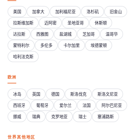
美国
加拿大
加利福尼亚
洛杉矶
旧金山
拉斯维加斯
迈阿密
圣地亚哥
休斯顿
达拉斯
西雅图
盐湖城
芝加哥
温哥华
蒙特利尔
多伦多
卡尔加里
埃德蒙顿
哈利法克斯
欧洲
冰岛
英国
德国
斯洛伐克
斯洛文尼亚
西班牙
葡萄牙
爱尔兰
法国
阿尔巴尼亚
挪威
瑞典
克罗地亚
瑞士
塞浦路斯
世界其他地区