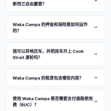
新西兰自由露营？
是的。每辆 Waka Campa 房车，无论是 Explorer 还
是经济型 Explorer Saver，都配有
固定式抽水马桶
并
Waka Campa 的押金和保险是如何运作
经认证为自给式，这正是现行新西兰规定所要求的。
的？
便携式移动马桶已不再符合资格，因此固定式马桶加
上清水箱和灰水箱，让你可以在市政和 DOC 自给式
共有两个档次。默认的
Risk Taker
为每天 NZD
营地合法地自由露营。太阳能板和一块生活电池可让
$0，但会在你的卡上冻结 NZD $4,500 押金，并让
我可以异地还车，并把房车开上 Cook
你离网过上一两晚，在远离带电营地的南岛单程环线
你承担 NZD $4,500 的自付额。每天支付 NZD $45
Strait 渡轮吗？
上尤其实用。
选购 Peace of Mind，押金和自付额均降为零，此外
你还可获得道路救援、挡风玻璃险和露营装备险。请
两者皆可。Waka Campa 在奥克兰、基督城和皇后
查看租赁协议中的标准免责条款，例如车顶上方和车
镇机场设有取车点，你可以在任意两地之间异地租
Waka Campa 的租赁包含哪些内容？
底损坏以及指定的非铺装路段，以便据此规划你的路
车，费用在预订时报价，这很适合经典的从北到南的
线。
行程。Wellington 与 Picton 之间的
Cook Strait 渡
基础价格涵盖
无限里程
、全套寝具和床单，以及完整
轮
需单独预订和付费。夏季请尽早预订渡轮，因为
的厨房套件：双头燃气灶、冰箱、水槽、锅、平底
使用 Waka Campa 是否需要支付道路使用
Interislander 和 Bluebridge 航班上的房车舱位在十
锅、水壶、餐具和刀叉。你还可在全部三处取车点享
费（RUC）？
二月和一月会很快订满。
受免费机场班车以及 24/7 WhatsApp 支持。请自备