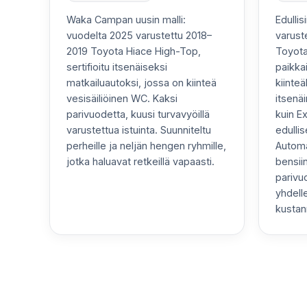
Waka Campan uusin malli:
Edullis
vuodelta 2025 varustettu 2018–
varust
2019 Toyota Hiace High-Top,
Toyota
sertifioitu itsenäiseksi
paikka
matkailuautoksi, jossa on kiinteä
kiinteä
vesisäiliöinen WC. Kaksi
itsenä
parivuodetta, kuusi turvavyöillä
kuin E
varustettua istuinta. Suunniteltu
edulli
perheille ja neljän hengen ryhmille,
Automa
jotka haluavat retkeillä vapaasti.
bensii
parivuo
yhdelle
kustann