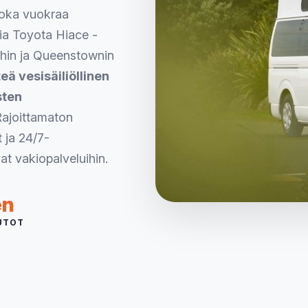
joka vuokraa
isia Toyota Hiace -
chin ja Queenstownin
eä vesisäiliöllinen
sten
ajoittamaton
 ja 24/7-
t vakiopalveluihin.
en
AUTOT