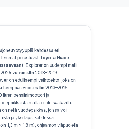
ajoneuvotyyppiä kahdessa eri
molemmat perustuvat
Toyota Hiace
vastaavaan)
. Explorer on uudempi malli,
a 2025 vuosimallin 2018–2019
aver on edullisempi vaihtoehto, joka on
vanhempaan vuosimallin 2013–2015
 litran bensiinimoottori ja
depaikkaista mallia ei ole saatavilla.
 on neljä vuodepaikkaa, joissa voi
kuista ja yksi lapsi kahdessa
oin 1,3 m × 1,8 m), ohjaamon yläpuolella