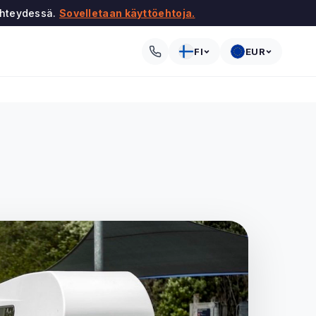
 yhteydessä.
Sovelletaan käyttöehtoja.
FI
EUR