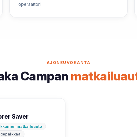
operaattori
AJONEUVOKANTA
aka Campan
matkailuau
orer Saver
ikkainen matkailuauto
odepaikkaa