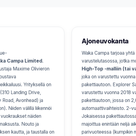
Ajoneuvokanta
que-
Waka Campa tarjoaa yhtä 
ka Campa Limited
.
varustelutasossa, jotka 
rustaja Maxime Olivieron
High-Top -malliin (tai 
joustava
joka on varustettu vuonn
kkailuusi. Yrityksellä on
pakettiautoon. Explorer S
 (310 Landing Drive,
varustettu vuonna 2018 
y Road, Avonhead) ja
pakettiautoon, jossa on 2,0
 Niiden välillä liikennöi
automaattivaihteisto. 2-vuo
et vuokraukset näiden
Jokaisessa pakettiautossa
ämaksusta. Nouto ja
majoittua enintään neljä ai
en kautta, ja taustalla on
parivuoteessa (kumpikin n