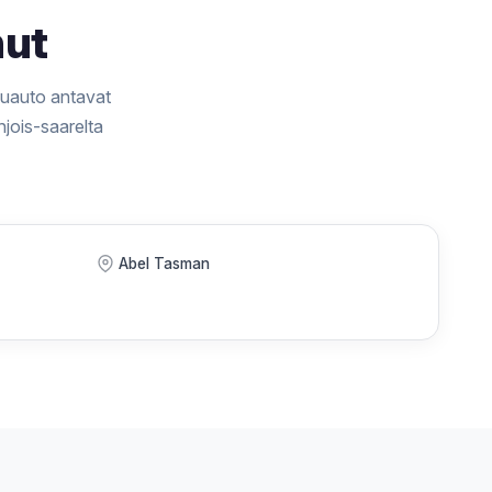
nut
iluauto antavat
jois-saarelta
Abel Tasman