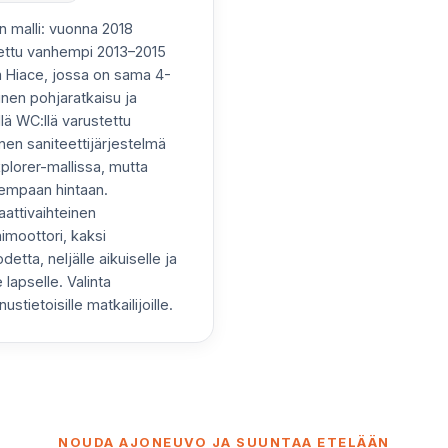
in malli: vuonna 2018
ettu vanhempi 2013–2015
 Hiace, jossa on sama 4-
inen pohjaratkaisu ja
llä WC:llä varustettu
inen saniteettijärjestelmä
xplorer-mallissa, mutta
sempaan hintaan.
attivaihteinen
nimoottori, kaksi
detta, neljälle aikuiselle ja
 lapselle. Valinta
ustietoisille matkailijoille.
NOUDA AJONEUVO JA SUUNTAA ETELÄÄN