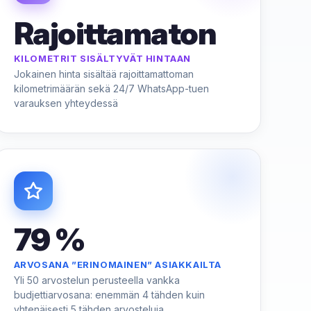
Rajoittamaton
KILOMETRIT SISÄLTYVÄT HINTAAN
Jokainen hinta sisältää rajoittamattoman
kilometrimäärän sekä 24/7 WhatsApp-tuen
varauksen yhteydessä
79 %
ARVOSANA ”ERINOMAINEN” ASIAKKAILTA
Yli 50 arvostelun perusteella vankka
budjettiarvosana: enemmän 4 tähden kuin
yhtenäisesti 5 tähden arvosteluja