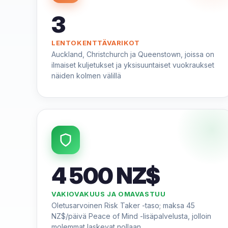
3
LENTOKENTTÄVARIKOT
Auckland, Christchurch ja Queenstown, joissa on
ilmaiset kuljetukset ja yksisuuntaiset vuokraukset
näiden kolmen välillä
4 500 NZ$
VAKIOVAKUUS JA OMAVASTUU
Oletusarvoinen Risk Taker -taso; maksa 45
NZ$/päivä Peace of Mind -lisäpalvelusta, jolloin
molemmat laskevat nollaan