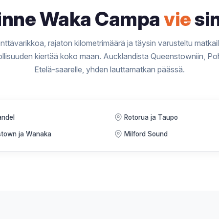
inne Waka Campa
vie
si
ttävarikkoa, rajaton kilometrimäärä ja täysin varusteltu matka
ollisuuden kiertää koko maan. Aucklandista Queenstowniin, Poh
Etelä-saarelle, yhden lauttamatkan päässä.
ndel
Rotorua ja Taupo
town ja Wanaka
Milford Sound