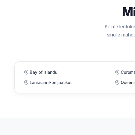
M
Kolme lentoken
sinulle mahd
Bay of Islands
Coroma
Länsirannikon jäätiköt
Queens