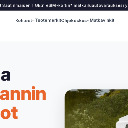
n! Saat ilmaisen 1 GB:n eSIM-kortin* matkailuautovarauksesi
Tuotemerkit
Matkavinkit
Kohteet
Ohjekeskus
a
annin
ot