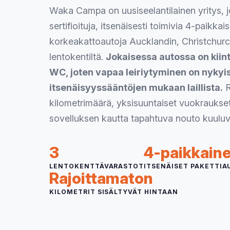
Waka Campa on uusiseelantilainen yritys, 
sertifioituja, itsenäisesti toimivia 4-paikka
korkeakattoautoja Aucklandin, Christchur
lentokentiltä.
Jokaisessa autossa on kiint
WC, joten vapaa leiriytyminen on nykyi
itsenäisyyssääntöjen mukaan laillista.
R
kilometrimäärä, yksisuuntaiset vuokraukset
sovelluksen kautta tapahtuva nouto kuuluva
3
4-paikkain
LENTOKENTTÄVARASTOT
ITSENÄISET PAKETTI
Rajoittamaton
KILOMETRIT SISÄLTYVÄT HINTAAN