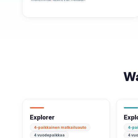
W
Explorer
Expl
4-paikkainen matkailuauto
4-pa
4 vuodepaikkaa
4 vu