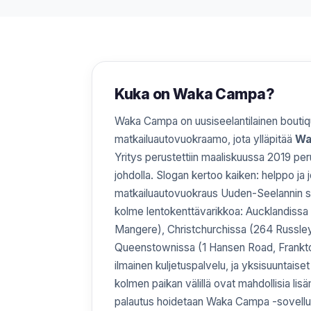
Kuka on Waka Campa?
Waka Campa on uusiseelantilainen bouti
matkailuautovuokraamo, jota ylläpitää
Wa
Yritys perustettiin maaliskuussa 2019 pe
johdolla. Slogan kertoo kaiken: helppo ja 
matkailuautovuokraus Uuden-Seelannin sei
kolme lentokenttävarikkoa: Aucklandissa
Mangere), Christchurchissa (264 Russle
Queenstownissa (1 Hansen Road, Frankton).
ilmainen kuljetuspalvelu, ja yksisuuntais
kolmen paikan välillä ovat mahdollisia lis
palautus hoidetaan Waka Campa -sovelluks