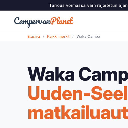
Tarjous voimassa vain rajoitetun aja
Campervan
Planet
Etusivu
/
Kaikki merkit
/
Waka Campa
Waka Camp
Uuden-Seel
matkailuaut