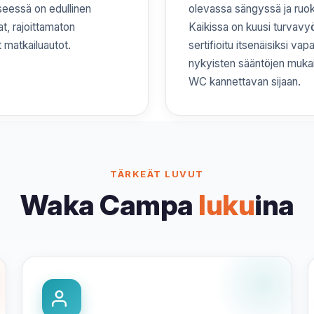
eessä on edullinen
olevassa sängyssä ja ruo
at, rajoittamaton
Kaikissa on kuusi turvavyöl
t matkailuautot.
sertifioitu itsenäisiksi v
nykyisten sääntöjen mukaise
WC kannettavan sijaan.
TÄRKEÄT LUVUT
Waka Campa
luku
ina