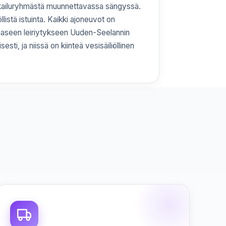
kailuryhmästä muunnettavassa sängyssä.
listä istuinta. Kaikki ajoneuvot on
apaaseen leiriytykseen Uuden-Seelannin
sti, ja niissä on kiinteä vesisäiliöllinen