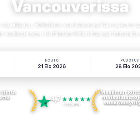
Vancouverissa
rannikkoon, Whistlerin vuoristoon ja Vancouverin sa
en vuokraukseen Brittiläisen Kolumbian parhaimmilta 
NOUTO
PUDOTUS
21 Elo 2026
28 Elo 20
 hinta
Maailman joht
attu
matkailuautoj
4,7
★★★★★
vuokrausyrit
Trustpilot