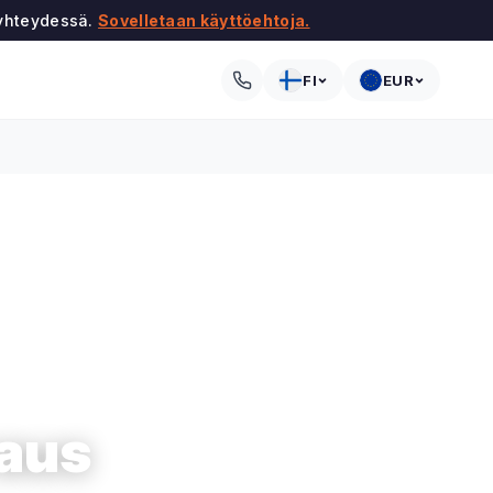
 yhteydessä.
Sovelletaan käyttöehtoja.
FI
EUR
aus