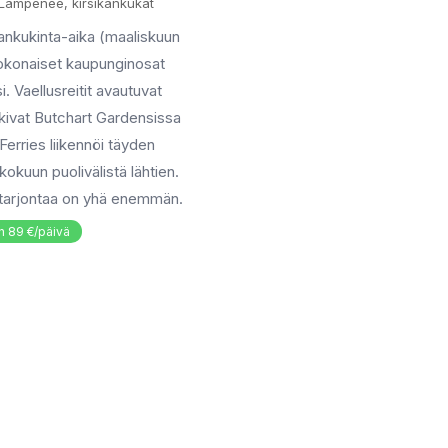
 Lämpenee, kirsikankukat
kankukinta-aika (maaliskuun
okonaiset kaupunginosat
. Vaellusreitit avautuvat
kkivat Butchart Gardensissa
Ferries liikennöi täyden
okuun puolivälistä lähtien.
a tarjontaa on yhä enemmän.
n 89 €/päivä