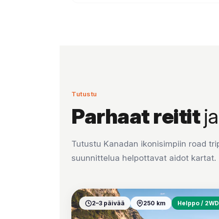
Tutustu
Parhaat reitit
j
Tutustu Kanadan ikonisimpiin road trip 
suunnittelua helpottavat aidot kartat.
2–3 päivää
250 km
Helppo / 2W