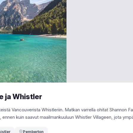
 ja Whistler
istä Vancouverista Whistleriin. Matkan varrella ohitat Shannon Fa
n, ennen kuin saavut maailmankuuluun Whistler Villageen, jota ymp
istler
Pemberton