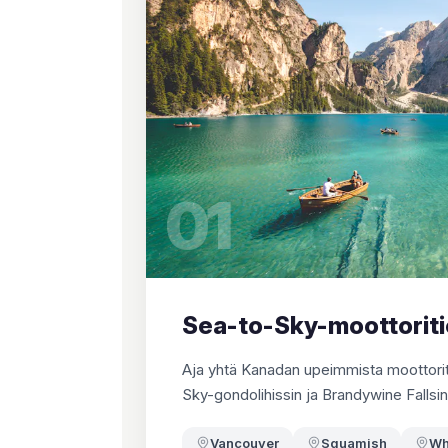
01
Sea-to-Sky-moottoritie
Aja yhtä Kanadan upeimmista moottorite
Sky-gondolihissin ja Brandywine Fallsi
Vancouver
Squamish
Wh