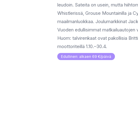
leudoin. Sateita on usein, mutta hiihto
Whistlerissä, Grouse Mountainilla ja C
maailmanluokkaa. Joulumarkkinat Jack 
Vuoden edullisimmat matkailuautojen 
Huom: talvirenkaat ovat pakollisia Brit
moottoriteillä 1.10.–30.4.
Edullinen: alkaen 69 €/päivä