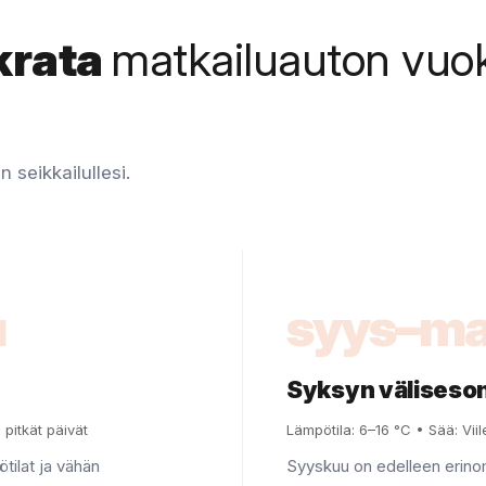
krata
matkailuauton vuo
 seikkailullesi.
u
syys–ma
Syksyn väliseso
pitkät päivät
Lämpötila: 6–16 °C • Sää: Viil
tilat ja vähän
Syyskuu on edelleen erinom