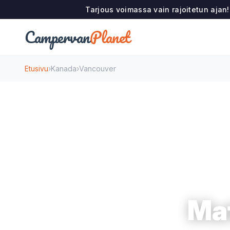
Tarjous voimassa vain rajoitetun ajan
Campervan
Planet
Etusivu
›
Kanada
›
Vancouver
Ma