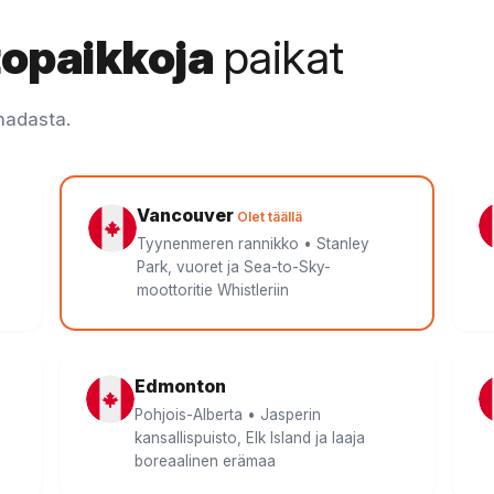
topaikkoja
paikat
nadasta.
Vancouver
Olet täällä
Tyynenmeren rannikko • Stanley
Park, vuoret ja Sea-to-Sky-
moottoritie Whistleriin
Edmonton
Pohjois-Alberta • Jasperin
kansallispuisto, Elk Island ja laaja
boreaalinen erämaa