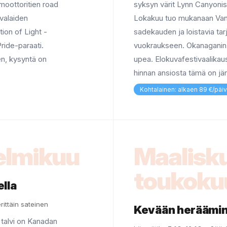
moottoritien road
syksyn värit Lynn Canyonis
a valaiden
Lokakuu tuo mukanaan Van
ion of Light -
sadekauden ja loistavia tar
Pride-paraati.
vuokraukseen. Okanaganin 
n, kysyntä on
upea. Elokuvafestivaalikau
hinnan ansiosta tämä on jär
Kohtalainen: alkaen 89 €/päi
elmikuu
Maalisk
toukoku
ella
rittäin sateinen
Kevään heräämi
 talvi on Kanadan