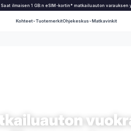
! Saat ilmaisen 1 GB:n eSIM-kortin* matkailuauton varauksen
Kohteet
Ohjekeskus
Tuotemerkit
Matkavinkit
tkailuauton vuokr