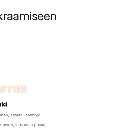
kraamiseen
rras
nki
enee, sateita lisääntyy
ainen, lämpimiä päiviä,