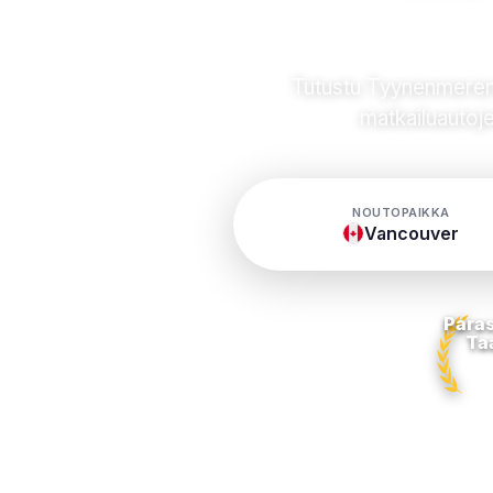
Tutustu Tyynenmeren 
matkailuautoj
NOUTOPAIKKA
Vancouver
Paras
Ta