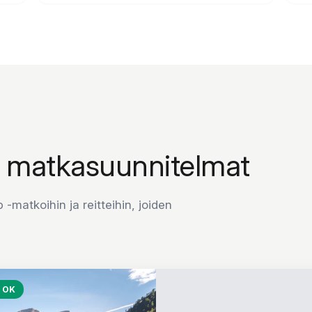
a matkasuunnitelmat
-matkoihin ja reitteihin, joiden
D OK