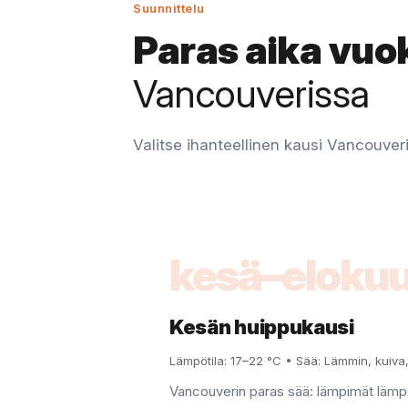
Suunnittelu
Paras aika vuo
Vancouverissa
Valitse ihanteellinen kausi Vancouverin
kesä–eloku
Kesän huippukausi
Lämpötila: 17–22 °C • Sää: Lämmin, kuiva, 
Vancouverin paras sää: lämpimät lämpö