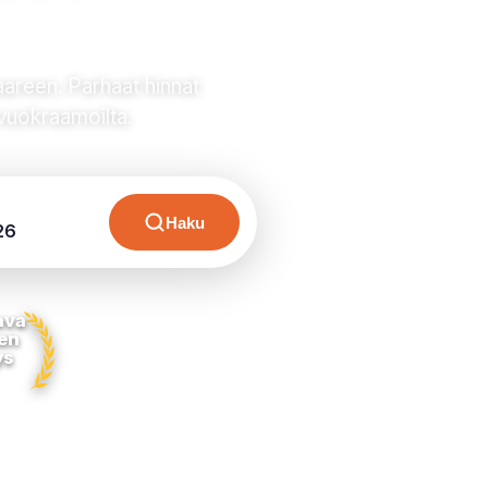
areen. Parhaat hinnat
vuokraamoilta.
Haku
26
ava
en
ys