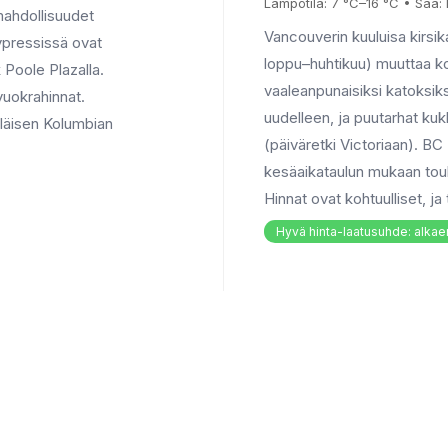
Lämpötila: 7 °C–16 °C • Sää:
mahdollisuudet
Vancouverin kuuluisa kirsi
ypressissä ovat
loppu–huhtikuu) muuttaa k
Poole Plazalla.
vaaleanpunaisiksi katoksiksi
vuokrahinnat.
uudelleen, ja puutarhat ku
tiläisen Kolumbian
(päiväretki Victoriaan). BC 
kesäaikataulun mukaan touk
Hinnat ovat kohtuulliset, j
Hyvä hinta-laatusuhde: alkae