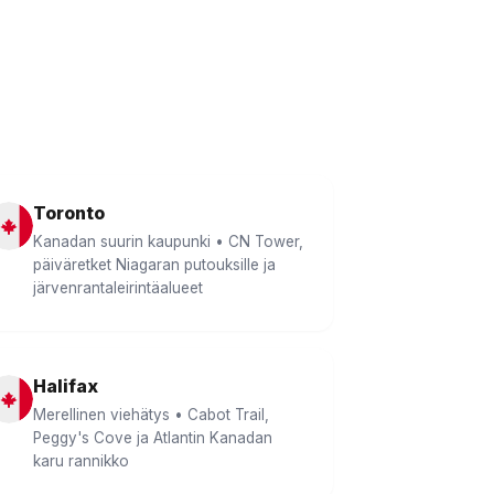
Toronto
Kanadan suurin kaupunki • CN Tower,
päiväretket Niagaran putouksille ja
järvenrantaleirintäalueet
Halifax
Merellinen viehätys • Cabot Trail,
Peggy's Cove ja Atlantin Kanadan
karu rannikko