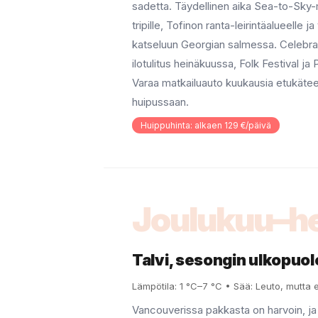
sadetta. Täydellinen aika Sea-to-Sky-
tripille, Tofinon ranta-leirintäalueelle j
katseluun Georgian salmessa. Celebrat
ilotulitus heinäkuussa, Folk Festival ja 
Varaa matkailuauto kuukausia etukätee
huipussaan.
Huippuhinta: alkaen 129 €/päivä
Joulukuu–h
Talvi, sesongin ulkopuol
Lämpötila: 1 °C–7 °C • Sää: Leuto, mutta e
Vancouverissa pakkasta on harvoin, ja