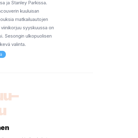
sa ja Stanley Parkissa.
couverin kuuluisan
jouksia matkailuautojen
viinikorjuu syyskuussa on
si. Sesongin ulkopuolisen
kevä valinta.
vä
uu–
u
nen