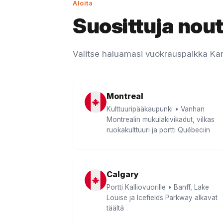
Aloita
Suosittuja nou
Valitse haluamasi vuokrauspaikka Ka
Montreal
Kulttuuripääkaupunki • Vanhan
Montrealin mukulakivikadut, vilkas
ruokakulttuuri ja portti Québeciin
Calgary
Portti Kalliovuorille • Banff, Lake
Louise ja Icefields Parkway alkavat
täältä