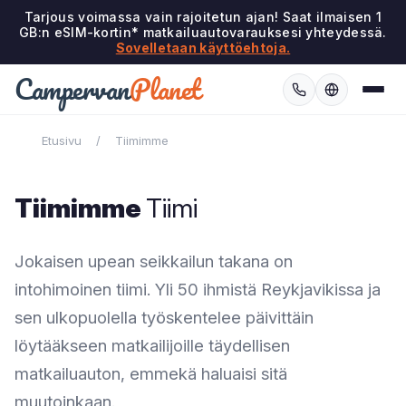
Tarjous voimassa vain rajoitetun ajan! Saat ilmaisen 1
GB:n eSIM-kortin* matkailuautovarauksesi yhteydessä.
Sovelletaan käyttöehtoja.
Campervan
Planet
Etusivu
/
Tiimimme
Tiimimme
Tiimi
Jokaisen upean seikkailun takana on
intohimoinen tiimi. Yli 50 ihmistä Reykjavikissa ja
sen ulkopuolella työskentelee päivittäin
löytääkseen matkailijoille täydellisen
matkailuauton, emmekä haluaisi sitä
muutoinkaan.