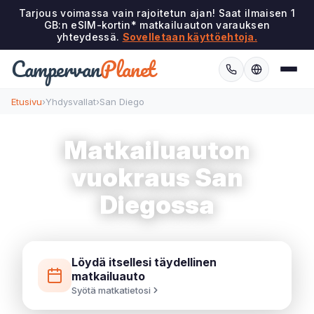
Tarjous voimassa vain rajoitetun ajan! Saat ilmaisen 1
GB:n eSIM-kortin* matkailuauton varauksen
yhteydessä.
Sovelletaan käyttöehtoja.
Campervan
Planet
Etusivu
›
Yhdysvallat
›
San Diego
Matkailuauton
vuokraus San
Diegossa
Löydä itsellesi täydellinen
matkailuauto
Syötä matkatietosi