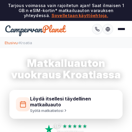
Tarjous voimassa vain rajoitetun ajan! Saat ilmaisen 1
GB:n eSIM-kortin* matkailuauton varauksen
yhteydessä.
Sovelletaan käyttöehtoja.
Campervan
Planet
Etusivu
›
Kroatia
Matkailuauton
vuokraus Kroatiassa
Löydä itsellesi täydellinen
matkailuauto
Syötä matkatietosi
4,7
★★★★★
Trustpilot
issa