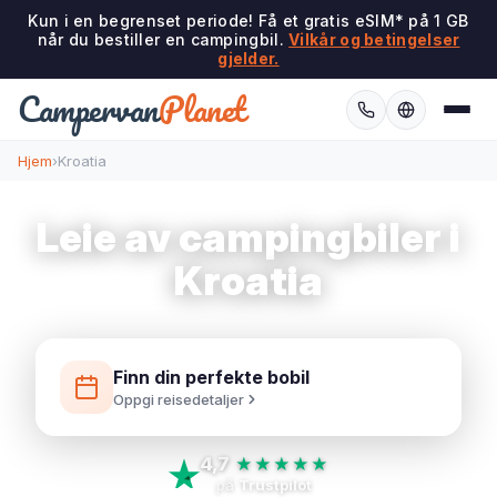
Kun i en begrenset periode! Få et gratis eSIM* på 1 GB
når du bestiller en campingbil.
Vilkår og betingelser
gjelder.
Campervan
Planet
Hjem
›
Kroatia
Leie av campingbiler i
Kroatia
Finn din perfekte bobil
Oppgi reisedetaljer
4,7
★★★★★
på
Trustpilot