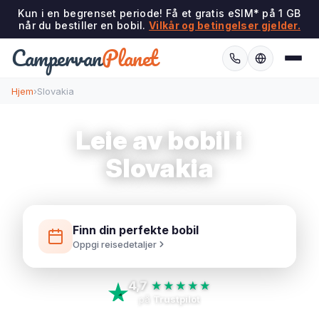
Kun i en begrenset periode! Få et gratis eSIM* på 1 GB
når du bestiller en bobil.
Vilkår og betingelser gjelder.
Campervan
Planet
Hjem
›
Slovakia
Leie av bobil i
Slovakia
Finn din perfekte bobil
Oppgi reisedetaljer
4,7
★★★★★
på
Trustpilot