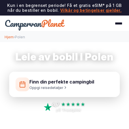
Kun i en begrenset periode! Få et gratis eSIM* på 1 GB
når du bestiller en bobil.
Vilkår og betingelser gjelder.
Campervan
Planet
Hjem
›
Polen
Leie av bobil i Polen
Finn din perfekte campingbil
Oppgi reisedetaljer
4,7
★★★★★
på
Trustpilot