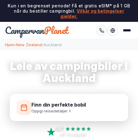
Kun i en begrenset periode! Få et gratis eSIM* på 1 GB
når du bestiller campingbil.
Vilkår og betingelser
gjelder.
Campervan
Planet
Hjem
›
New Zealand
›
Auckland
Leie av campingbiler i
Auckland
Finn din perfekte bobil
Oppgi reisedetaljer
4,7
★★★★★
på
Trustpilot