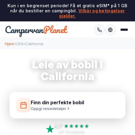
Kun i en begrenset periode! Få et gratis eSIM* på 1 GB
når du bestiller en campingbil.
Vilkår og betingelser
gjelder.
Campervan
Planet
Hjem
›
USA
›
California
Leie av bobil i
California
Finn din perfekte bobil
Oppgi reisedetaljer
4,7
★★★★★
på
Trustpilot