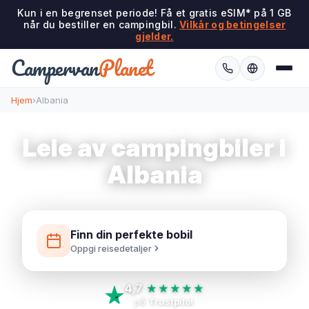
Kun i en begrenset periode! Få et gratis eSIM* på 1 GB
når du bestiller en campingbil.
Vilkår og betingelser
gjelder.
Campervan
Planet
Hjem
›
Albania
Leie av campingbiler i
Albania
Finn din perfekte bobil
Oppgi reisedetaljer
4,7
★★★★★
på
Trustpilot