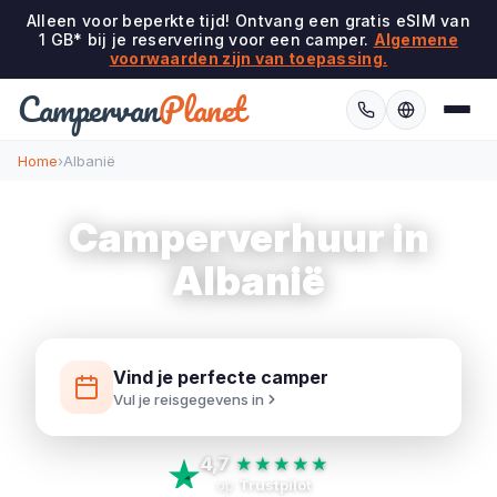
Alleen voor beperkte tijd! Ontvang een gratis eSIM van
1 GB* bij je reservering voor een camper.
Algemene
voorwaarden zijn van toepassing.
Campervan
Planet
Home
›
Albanië
Camperverhuur in
Albanië
Vind je perfecte camper
Vul je reisgegevens in
4,7
★★★★★
op
Trustpilot