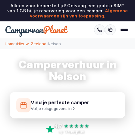
Alleen voor beperkte tijd! Ontvang een gratis eSIM*
van 1 GB bij je reservering voor een camper.
Algemene
voorwaarden zijn van toepassing.
Campervan
Planet
Home
›
Nieuw-Zeeland
›
Nelson
Camperverhuur in
Nelson
Vind je perfecte camper
Vul je reisgegevens in
4,7
★★★★★
op
Trustpilot