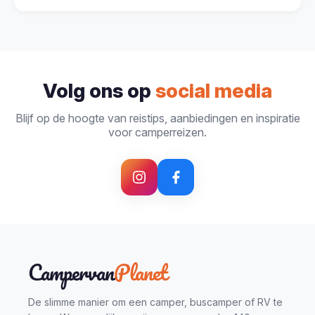
Bekijk onze Verzekeringsgids voor tips over het
We horen graag van je! Ga naar onze pagina
kiezen van de juiste dekking.
over het partnerprogramma
of onze pagina
over samenwerkingen
, of selecteer gewoon
‘Partnerschap / Samenwerking’ in het
Volg ons op
social media
contactformulier hierboven.
Blijf op de hoogte van reistips, aanbiedingen en inspiratie
voor camperreizen.
Campervan
Planet
De slimme manier om een camper, buscamper of RV te