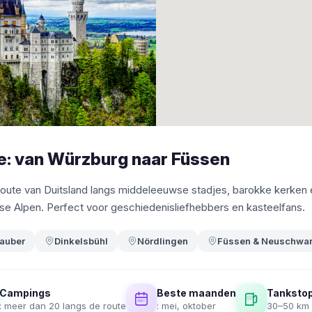
e: van Würzburg naar Füssen
route van Duitsland langs middeleeuwse stadjes, barokke kerken 
rse Alpen. Perfect voor geschiedenisliefhebbers en kasteelfans.
Tauber
Dinkelsbühl
Nördlingen
Füssen & Neuschwan
Campings
Beste maanden
Tankstop
: meer dan 20 langs de route
: mei, oktober
30–50 km