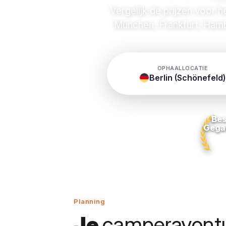
Vergelijk de prijzen voor h
München, Frankfurt, Hamb
OPHAALLOCATIE
Berlin (Schönefeld)
Bes
Gega
Planning
Je
camperavontu