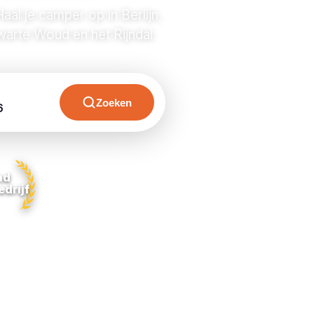
aal je camper op in Berlijn,
arte Woud en het Rijndal.
Zoeken
6
nd
drijf