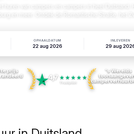
et huren van campers en campers in heel Duitsland. H
urg en meer. Ontdek de Romantische Straße, het Zw
OPHAALDATUM
INLEVEREN
22 aug 2026
29 aug 202
te prijs
's Werelds
randeerd
toonaangeve
4,7
★★★★★
camperverhuurbe
Trustpilot
ur in Duitsland