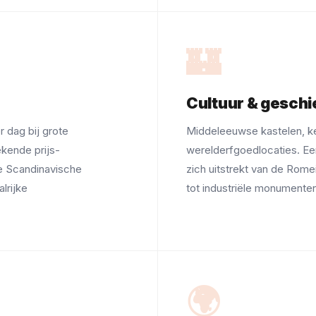
🏰
Cultuur & geschi
 dag bij grote
Middeleeuwse kastelen, 
ekende prijs-
werelderfgoedlocaties. Een
e Scandinavische
zich uitstrekt van de Rome
lrijke
tot industriële monumenten
🌍