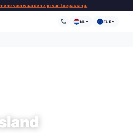
mene voorwaarden zijn van toepassing.
NL
EUR
sland