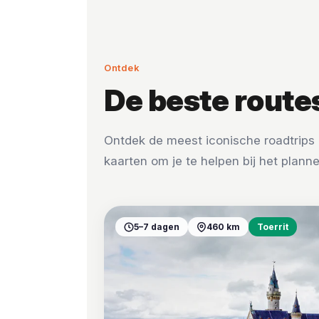
Ontdek
De beste route
Ontdek de meest iconische roadtrips 
kaarten om je te helpen bij het planne
5–7 dagen
460 km
Toerrit