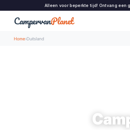
Alleen voor beperkte tijd! Ontvang een g
Campervan
Planet
Home
›
Duitsland
Camp