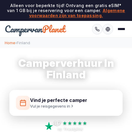
Alleen voor beperkte tijd! Ontvang een gratis eSIM*
van 1 GB bij je reservering voor een camper.
Algemene
voorwaarden zijn van toepassing.
Campervan
Planet
Home
›
Finland
Camperverhuur in
Finland
Vind je perfecte camper
Vul je reisgegevens in
4,7
★★★★★
op
Trustpilot