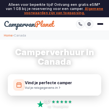
Alleen voor beperkte tijd! Ontvang een gratis eSIM*
van 1 GB bij je reservering voor een camper.
Algemene
voorwaarden zijn van toepassing.
Campervan
Planet
Home
›
Canada
Camperverhuur in
Canada
Vind je perfecte camper
Vul je reisgegevens in
4,7
★★★★★
op
Trustpilot