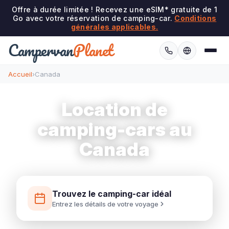
Offre à durée limitée ! Recevez une eSIM* gratuite de 1
Go avec votre réservation de camping-car.
Conditions
générales applicables.
Campervan
Planet
Accueil
›
Canada
Location de
camping-cars au
Canada
Trouvez le camping-car idéal
Entrez les détails de votre voyage