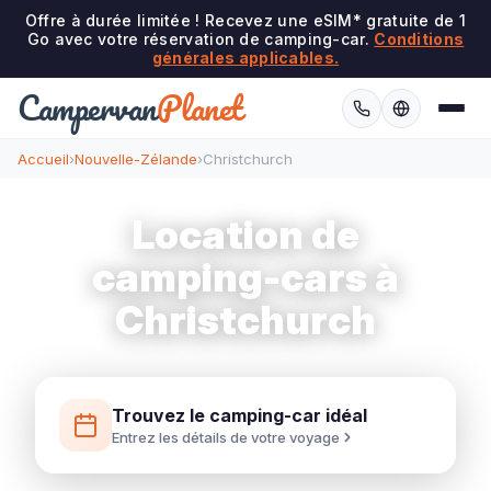
Offre à durée limitée ! Recevez une eSIM* gratuite de 1
Go avec votre réservation de camping-car.
Conditions
générales applicables.
Campervan
Planet
Accueil
›
Nouvelle-Zélande
›
Christchurch
Location de
camping-cars à
Christchurch
Trouvez le camping-car idéal
Entrez les détails de votre voyage