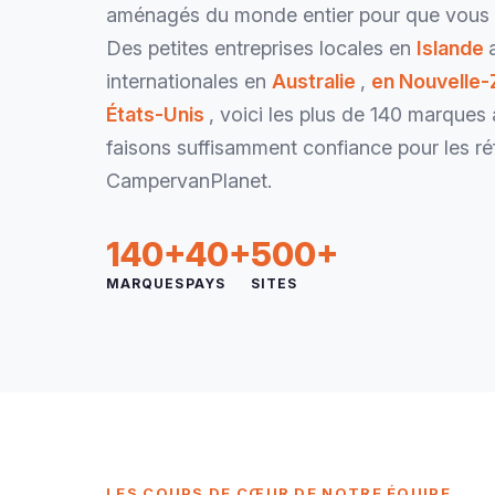
aménagés du monde entier pour que vous n'
Des petites entreprises locales en
Islande
internationales en
Australie
,
en Nouvelle
États-Unis
, voici les plus de 140 marques
faisons suffisamment confiance pour les ré
CampervanPlanet.
140+
40+
500+
MARQUES
PAYS
SITES
LES COUPS DE CŒUR DE NOTRE ÉQUIPE