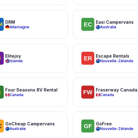
DRM
Easi Campervans
Allemagne
Australie
Elitejoy
Escape Rentals
Islande
Nouvelle-Zélande
Four Seasons RV Rental
Fraserway Canada
Canada
Canada
GoCheap Campervans
GoFree
Australie
Nouvelle-Zélande