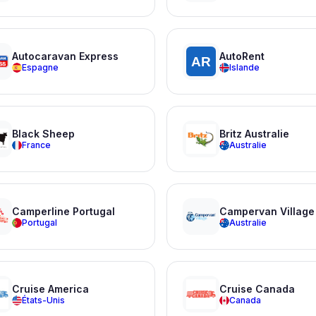
Autocaravan Express
AutoRent
Espagne
Islande
Black Sheep
Britz Australie
France
Australie
Camperline Portugal
Campervan Village
Portugal
Australie
Cruise America
Cruise Canada
États-Unis
Canada