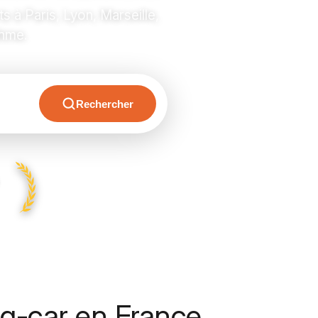
à Paris, Lyon, Marseille,
thme.
Rechercher
g-car en France