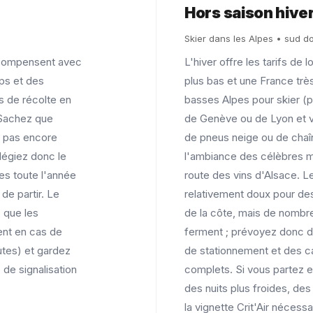
Hors saison hive
Skier dans les Alpes • sud d
récompensent avec
L'hiver offre les tarifs de
ps et des
plus bas et une France très
s de récolte en
basses Alpes pour skier (p
 Sachez que
de Genève ou de Lyon et v
t pas encore
de pneus neige ou de cha
ilégiez donc le
l'ambiance des célèbres m
es toute l'année
route des vins d'Alsace. L
de partir. Le
relativement doux pour des 
s que les
de la côte, mais de nombre
ent en cas de
ferment ; prévoyez donc de
outes) et gardez
de stationnement et des 
e de signalisation
complets. Si vous partez
des nuits plus froides, des
la vignette Crit'Air nécessa