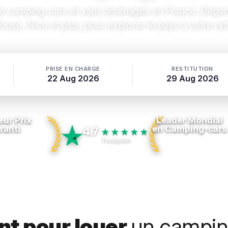
e camping-cars et vans aménagés en France. Départs 
ouse, Nice et plus, pour explorer le pays à votre ry
PRISE EN CHARGE
RESTITUTION
22 Aug 2026
29 Aug 2026
eur Prix
Leader Mondial
ranti
en Camping-cars
4.7
★★★★★
Trustpilot
t pour louer
un campin