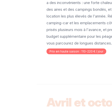
a des inconvénients : une forte chaleu
des aires et des campings bondés, et 
location les plus élevés de l'année. R
camping-car et les emplacements côti
prisés plusieurs mois à l'avance, et p
budget supplémentaire pour les péages
vous parcourez de longues distances.
Prix en haute saison : 110-220 € / jour
Avril et oct