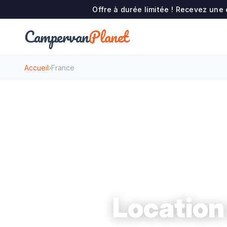
Offre à durée limitée ! Recevez une
Campervan
Planet
Accueil
›
France
Location