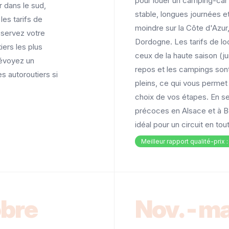
pour louer un camping-car
r dans le sud,
stable, longues journées e
les tarifs de
moindre sur la Côte d'Azur,
éservez votre
Dordogne. Les tarifs de loc
ers les plus
ceux de la haute saison (jui
révoyez un
repos et les campings son
 autoroutiers si
pleins, ce qui vous permet
choix de vos étapes. En s
précoces en Alsace et à B
idéal pour un circuit en to
Meilleur rapport qualité-prix 
obre
Nov.-ma