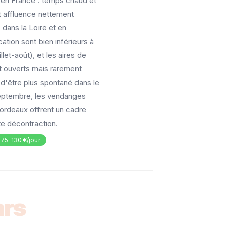
 en France : temps chaud et
t affluence nettement
 dans la Loire et en
ation sont bien inférieurs à
llet-août), et les aires de
t ouverts mais rarement
 d'être plus spontané dans le
eptembre, les vendanges
ordeaux offrent un cadre
ute décontraction.
: 75-130 €/jour
rs