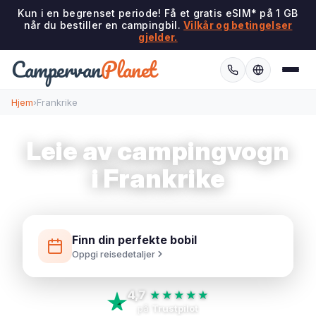
Kun i en begrenset periode! Få et gratis eSIM* på 1 GB
når du bestiller en campingbil.
Vilkår og betingelser
gjelder.
Campervan
Planet
Hjem
›
Frankrike
Leie av campingvogn
i Frankrike
Finn din perfekte bobil
Oppgi reisedetaljer
4,7
★★★★★
på
Trustpilot