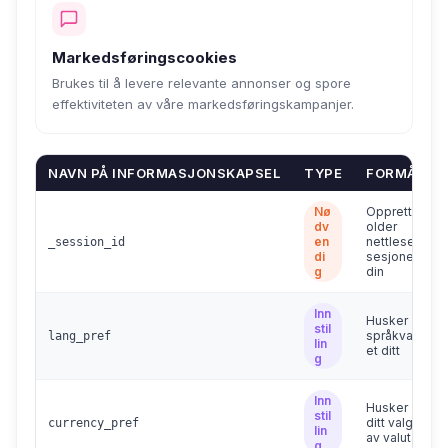
Markedsføringscookies
Brukes til å levere relevante annonser og spore
effektiviteten av våre markedsføringskampanjer.
NAVN PÅ INFORMASJONSKAPSEL
TYPE
FORMÅL
Nø
Oppretth
dv
older
en
nettleser
_session_id
di
sesjonen
g
din
Inn
Husker
stil
språkvalg
lang_pref
lin
et ditt
g
Inn
Husker
stil
ditt valg
currency_pref
lin
av valuta
g