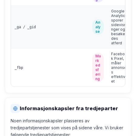
Google
Analytics,
sporer
An
sidevisni
aly
_ga / _gid
nger og
se
besøken
des
atferd
Faceboo
Ma
k Pixel,
rk
måler
ed
annonsen
_fbp
sf
s
øri
effektivit
ng
et
Informasjonskapsler fra tredjeparter
Noen informasjonskapsler plasseres av
tredjepartstjenester som vises på sidene våre. Vi bruker
følgende tredjepartstjenester: