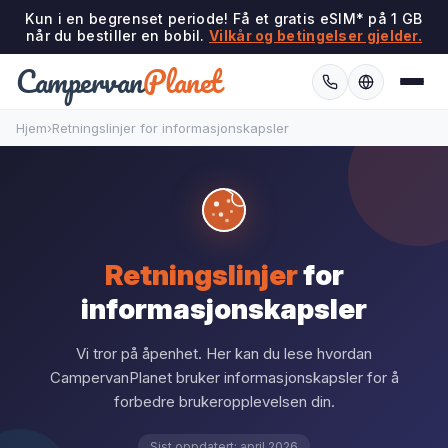
Kun i en begrenset periode! Få et gratis eSIM* på 1 GB
når du bestiller en bobil.
Vilkår og betingelser gjelder.
Campervan
Planet
Hjem
›
Retningslinjer for informasjonskapsler
Retningslinjer
for
informasjonskapsler
Vi tror på åpenhet. Her kan du lese hvordan
CampervanPlanet bruker informasjonskapsler for å
forbedre brukeropplevelsen din.
Sist oppdatert: april 2026