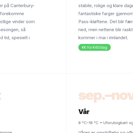
er på Canterbury-
stabile, rolige og klare d
an forekomme
fantastiske farger gjennom
stlige vinder som
Pass-kløftene. Det blir fær
sesongen, så
ned, men nettene blir raskt 
 tid, spesielt i
kommer i mai i innlandet.
€€ fra €45/dag
t
sep.–nov
Vår
8 °C–18 °C • Uforutsigbart og 
yppige
Våren er omskiftelig og oft