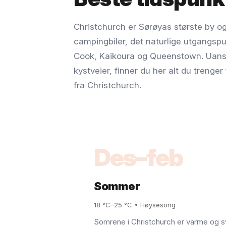
Christchurch er Sørøyas største by og
campingbiler, det naturlige utgangspun
Cook, Kaikoura og Queenstown. Uansett
kystveier, finner du her alt du trenge
fra Christchurch.
Des–feb
Sommer
18 °C–25 °C • Høysesong
Somrene i Christchurch er varme og s