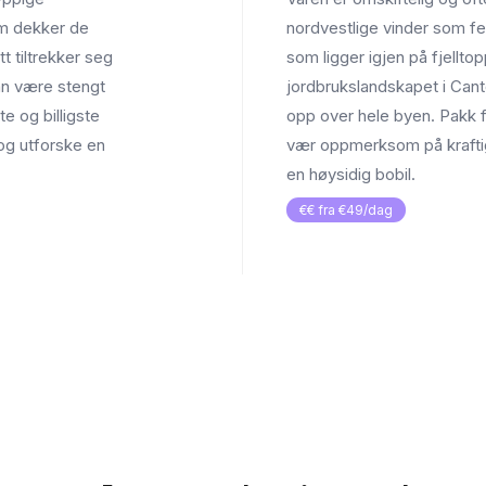
om dekker de
nordvestlige vinder som fe
t tiltrekker seg
som ligger igjen på fjellt
n være stengt
jordbrukslandskapet i Cant
te og billigste
opp over hele byen. Pakk fo
 og utforske en
vær oppmerksom på kraftig
en høysidig bobil.
€€ fra €49/dag