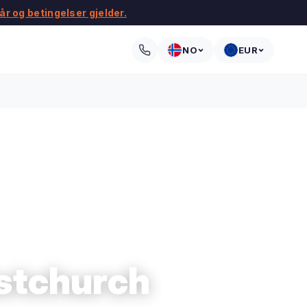
kår og betingelser gjelder.
NO
EUR
istchurch