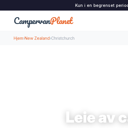
Kun i en begrenset period
Campervan
Planet
Hjem
›
New Zealand
›
Christchurch
Leie av 