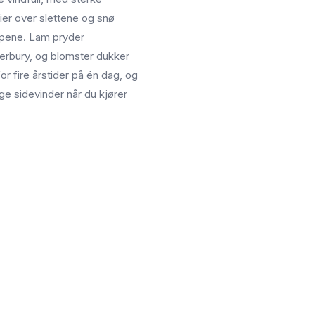
ier over slettene og snø
oppene. Lam pryder
erbury, og blomster dukker
r fire årstider på én dag, og
e sidevinder når du kjører