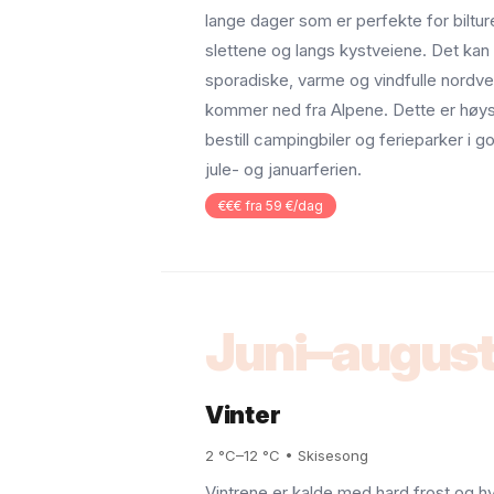
lange dager som er perfekte for biltur
slettene og langs kystveiene. Det k
sporadiske, varme og vindfulle nordve
kommer ned fra Alpene. Dette er høy
bestill campingbiler og ferieparker i god
jule- og januarferien.
€€€ fra 59 €/dag
Juni–augus
Vinter
2 °C–12 °C • Skisesong
Vintrene er kalde med hard frost og h