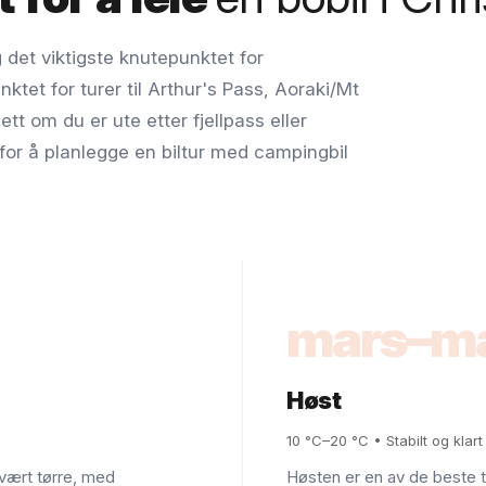
 det viktigste knutepunktet for
ktet for turer til Arthur's Pass, Aoraki/Mt
 om du er ute etter fjellpass eller
r for å planlegge en biltur med campingbil
mars–m
Høst
10 °C–20 °C • Stabilt og klart
vært tørre, med
Høsten er en av de beste t