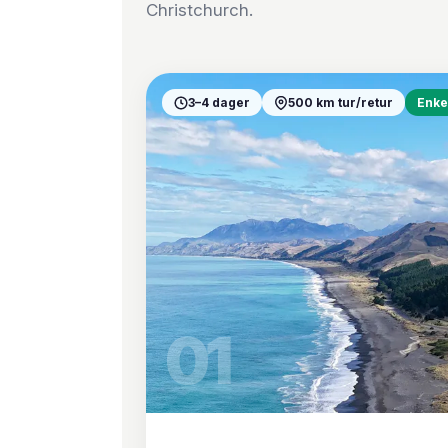
Christchurch.
3–4 dager
500 km tur/retur
Enke
01