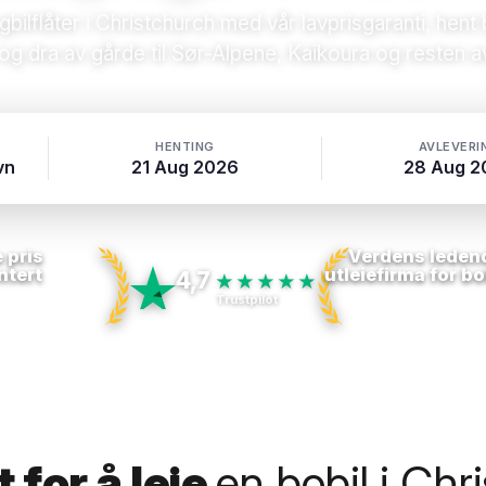
lflåter i Christchurch med vår lavprisgaranti, hent 
 og dra av gårde til Sør-Alpene, Kaikoura og resten 
HENTING
AVLEVERI
vn
21 Aug 2026
28 Aug 2
 pris
Verdens leden
ntert
utleiefirma for bo
4,7
★★★★★
Trustpilot
 for å leie
en bobil i Chr