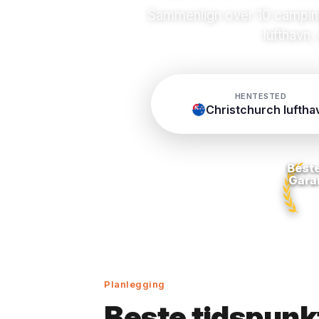
Sammenlign over 10 campingbi
lufthavn,
HENTESTED
Christchurch luftha
Beste
Gara
Planlegging
Beste tidspunkt