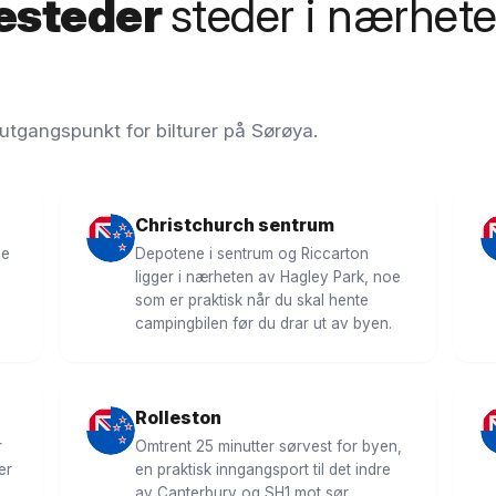
esteder
steder i nærhet
 utgangspunkt for bilturer på Sørøya.
Christchurch sentrum
de
Depotene i sentrum og Riccarton
ligger i nærheten av Hagley Park, noe
som er praktisk når du skal hente
campingbilen før du drar ut av byen.
Rolleston
r
Omtrent 25 minutter sørvest for byen,
er
en praktisk inngangsport til det indre
av Canterbury og SH1 mot sør.