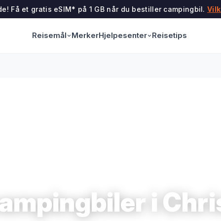
e! Få et gratis eSIM* på 1 GB når du bestiller campingbil.
Vil
Reisemål
Hjelpesenter
Merker
Reisetips
campingbiler i Chr