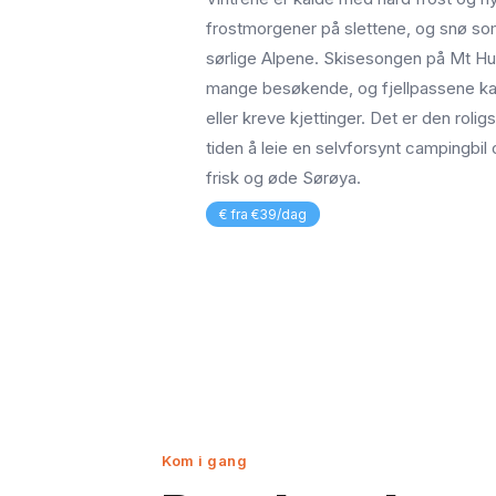
frostmorgener på slettene, og snø s
sørlige Alpene. Skisesongen på Mt Hut
mange besøkende, og fjellpassene ka
eller kreve kjettinger. Det er den roligs
tiden å leie en selvforsynt campingbil
frisk og øde Sørøya.
€ fra €39/dag
Kom i gang