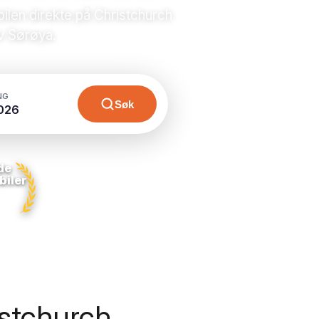
bilen direkte på Christchurch
av Sørøya.
NG
Søk
026
de
biler
istchurch