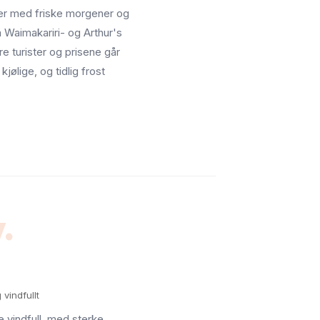
ager med friske morgener og
 Waimakariri- og Arthur's
re turister og prisene går
kjølige, og tidlig frost
.
vindfullt
e vindfull, med sterke