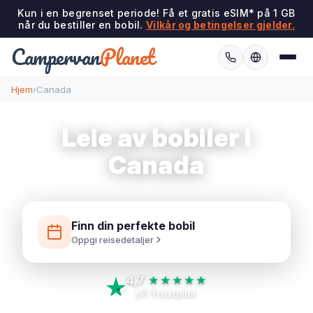
Kun i en begrenset periode! Få et gratis eSIM* på 1 GB
når du bestiller en bobil.
Vilkår og betingelser gjelder.
Campervan
Planet
Hjem
›
Canada
Leie av bobiler i
Canada
Finn din perfekte bobil
Oppgi reisedetaljer
4,7
★★★★★
på
Trustpilot