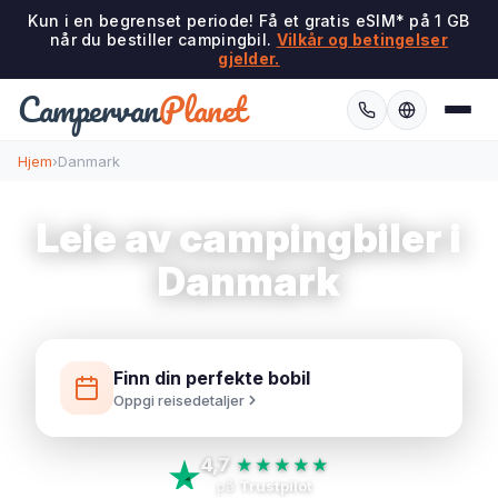
Kun i en begrenset periode! Få et gratis eSIM* på 1 GB
når du bestiller campingbil.
Vilkår og betingelser
gjelder.
Campervan
Planet
Hjem
›
Danmark
Leie av campingbiler i
Danmark
Finn din perfekte bobil
Oppgi reisedetaljer
4,7
★★★★★
på
Trustpilot