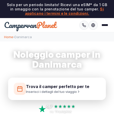
Solo per un periodo limitato! Ricevi una eSIM* da 1 GB
in omaggio con la prenotazione del tuo camper.
Si
applicano i termini e le condizioni.
Campervan
Planet
Home
›
Danimarca
Noleggio camper in
Danimarca
Trova il camper perfetto per te
Inserisci i dettagli del tuo viaggio
4,7
★★★★★
su
Trustpilot