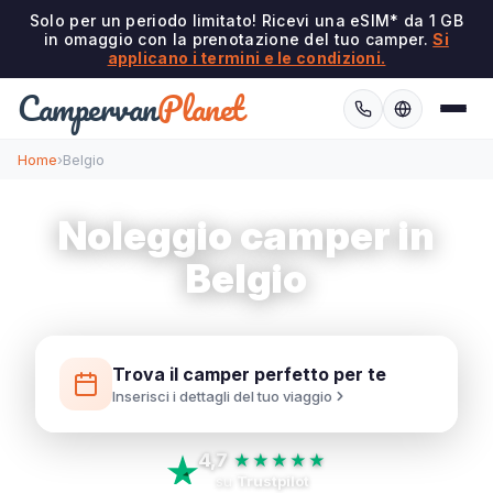
Solo per un periodo limitato! Ricevi una eSIM* da 1 GB
in omaggio con la prenotazione del tuo camper.
Si
applicano i termini e le condizioni.
Campervan
Planet
Home
›
Belgio
Noleggio camper in
Belgio
Trova il camper perfetto per te
Inserisci i dettagli del tuo viaggio
4,7
★★★★★
su
Trustpilot