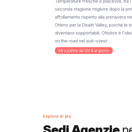
Temperature fresche e piacevoli, tra i 
seconda stagione migliore dopo la pr
affollamento rispetto alla primavera nei
Ottimo per la Death Valley, poiché le 
diventano sopportabili. Ottobre è l'ide
on the road nel sud-ovest.
$$ a partire da 120 $ al giorno
Esplora di più
Sedi Agenzie
ne