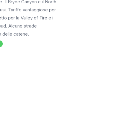
 Il Bryce Canyon e il North
si. Tariffe vantaggiose per
tto per la Valley of Fire e i
 sud. Alcune strade
o delle catene.