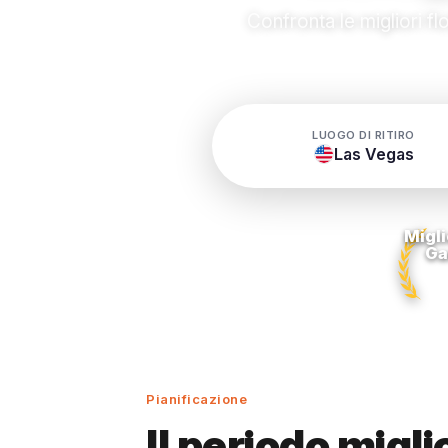
Confronta le migliori f
LUOGO DI RITIRO
Las Vegas
Migli
Ga
Pianificazione
Il periodo migl