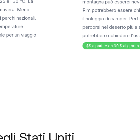
25 e i 30 °C. La
montagna può esserci neve.
imavera. Meno
Rim potrebbero essere chiu
 parchi nazionali.
il noleggio di camper. Perfe
temperature
percorsi nel deserto più a
ale per un viaggio
potrebbero richiedere l'us
$$ a partire da 90 $ al giorno
gli Stati Uniti