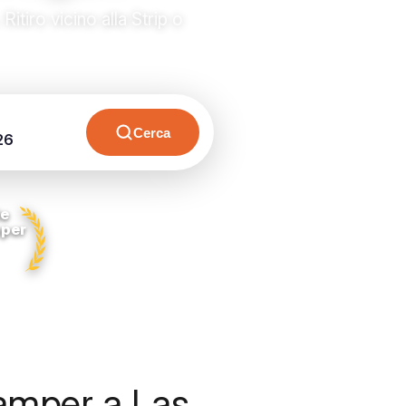
tiro vicino alla Strip o
Cerca
26
le
mper
amper a Las