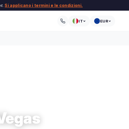
er.
Si applicano i termini e le condizioni.
IT
EUR
 Vegas