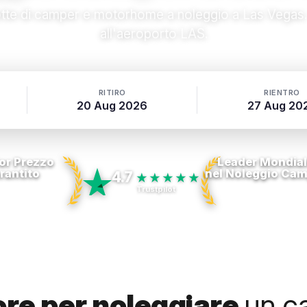
lotte di camper e motorhome a noleggio a Las Vegas. Ri
all'aeroporto LAS.
RITIRO
RIENTRO
20 Aug 2026
27 Aug 20
or Prezzo
Leader Mondia
rantito
nel Noleggio Ca
4.7
★★★★★
Trustpilot
iore per noleggiare
un c