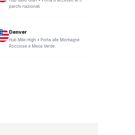
Hub dello Utah • Porta d'accesso ai 5
parchi nazionali
Denver
Hub Mile-High • Porta alle Montagne
Rocciose e Mesa Verde