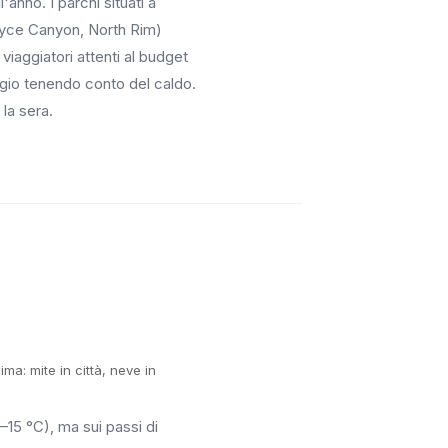
anno. I parchi situati a
ryce Canyon, North Rim)
 viaggiatori attenti al budget
aggio tenendo conto del caldo.
 la sera.
ma: mite in città, neve in
–15 °C), ma sui passi di