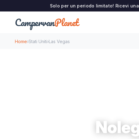
Solo per un periodo limitato! Ricevi u
Campervan
Planet
Home
›
Stati Uniti
›
Las Vegas
Noleg