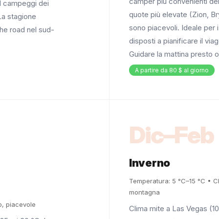
camper più convenienti dell'
. I campeggi dei
quote più elevate (Zion, B
 La stagione
sono piacevoli. Ideale per i
the road nel sud-
disposti a pianificare il vi
Guidare la mattina presto o
A partire da 80 $ al giorno
Dic–Feb
Inverno
Temperatura: 5 °C–15 °C • Cli
montagna
o, piacevole
Clima mite a Las Vegas (10