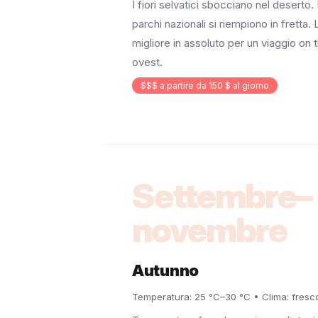
I fiori selvatici sbocciano nel deserto
parchi nazionali si riempiono in fretta.
migliore in assoluto per un viaggio on 
ovest.
$$$ a partire da 150 $ al giorno
Settembre–
novembre
Autunno
Temperatura: 25 °C–30 °C • Clima: fresc