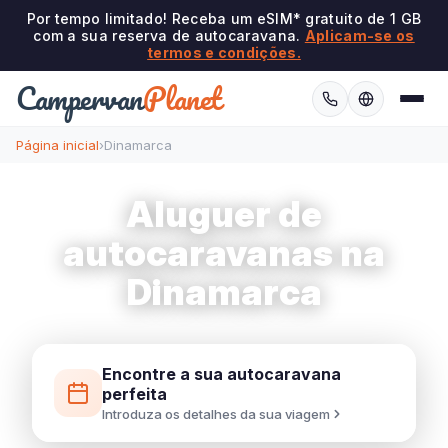
Por tempo limitado! Receba um eSIM* gratuito de 1 GB
com a sua reserva de autocaravana.
Aplicam-se os
termos e condições.
Campervan
Planet
Página inicial
›
Dinamarca
Aluguer de
autocaravanas na
Dinamarca
Encontre a sua autocaravana
perfeita
Introduza os detalhes da sua viagem