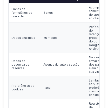
Acompan
Envios de
hamento
formulários de
2 anos
do apoio
contacto
ao cliente
Período
de
retenção
Dados analíticos
26 meses
predefini
do do
Google
Analytics
Não são
Dados de
armazena
pesquisa de
Apenas durante a sessão
dos para
reservas
além da
sua visita
Lembrar
as suas
Preferências de
1 ano
preferên
cookies
cias de
cookies
Registos
de