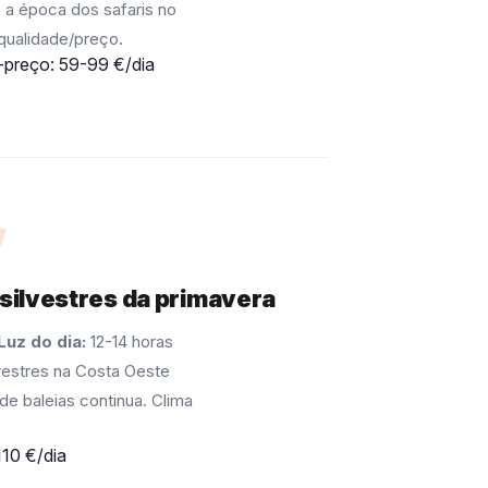
a época dos safaris no
qualidade/preço.
-preço: 59-99 €/dia
v
 silvestres da primavera
Luz do dia:
12-14 horas
lvestres na Costa Oeste
de baleias continua. Clima
110 €/dia