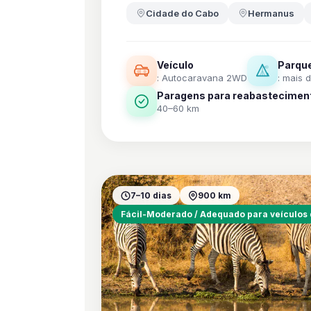
Cidade do Cabo
Hermanus
Veículo
Parqu
: Autocaravana 2WD
: mais 
Paragens para reabastecimen
40–60 km
7–10 dias
900 km
Fácil-Moderado / Adequado para veículos 