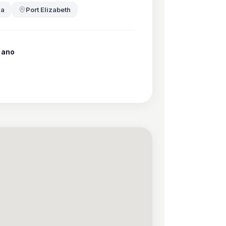
ma
Port Elizabeth
 ano