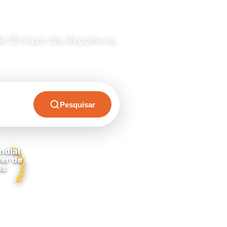
e 59 € por dia. Recolha na
Pesquisar
ndial
er de
as