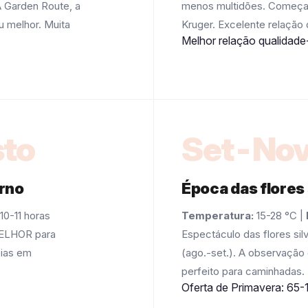
A Garden Route, a
menos multidões. Começa 
 melhor. Muita
Kruger. Excelente relação 
Melhor relação qualidade
to
Set-No
erno
Época das flores
10-11 horas
Temperatura:
15-28 °C |
MELHOR para
Espectáculo das flores si
eias em
(ago.-set.). A observação 
perfeito para caminhadas.
Oferta de Primavera: 65-