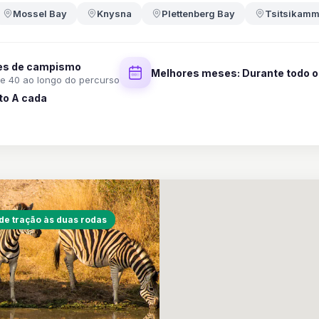
Mossel Bay
Knysna
Plettenberg Bay
Tsitsikam
es de campismo
Melhores meses: Durante todo o
de 40 ao longo do percurso
to A cada
de tração às duas rodas