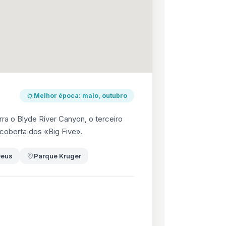
Melhor época: maio, outubro
a o Blyde River Canyon, o terceiro
scoberta dos «Big Five».
Deus
Parque Kruger