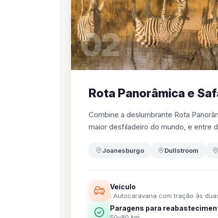
02
Rota Panorâmica e Saf
Combine a deslumbrante Rota Panorâmi
maior desfiladeiro do mundo, e entre d
Joanesburgo
Dullstroom
Veículo
: Autocaravana com tração às dua
Paragens para reabasteciment
50–80 km