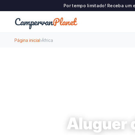
Por tempo limitado! Receba um 
Campervan
Planet
Página inicial
›
África
Aluguer 