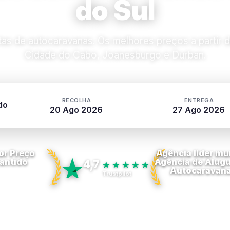
do Sul
s de autocaravanas. Os melhores preços a partir d
Cidade do Cabo, Joanesburgo e Durban.
RECOLHA
ENTREGA
do
20 Ago 2026
27 Ago 2026
or Preço
Agência líder mu
antido
Agência de Alugu
4,7
★★★★★
Autocaravan
Trustpilot