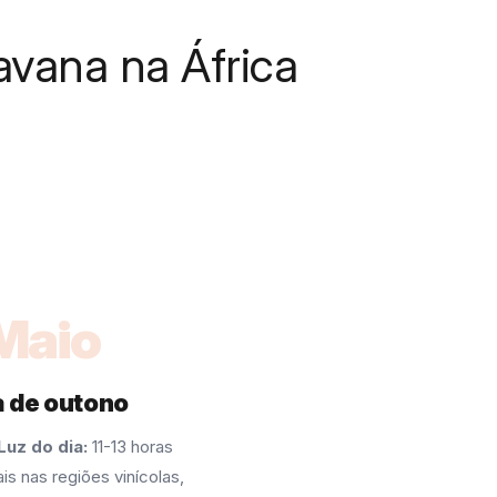
vana na África
Maio
a de outono
Luz do dia:
11-13 horas
s nas regiões vinícolas,