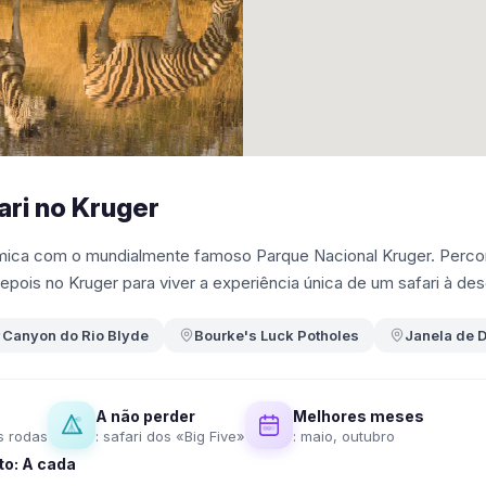
ari no Kruger
ca com o mundialmente famoso Parque Nacional Kruger. Percorr
epois no Kruger para viver a experiência única de um safari à de
Canyon do Rio Blyde
Bourke's Luck Potholes
Janela de 
A não perder
Melhores meses
s rodas
: safari dos «Big Five»
: maio, outubro
o: A cada