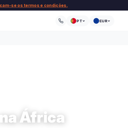
icam-se os termos e condições.
PT
EUR
na África