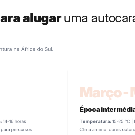
para alugar
uma autocara
tura na África do Sul.
Março-
Época intermédi
:
14-16 horas
Temperatura:
15-25 °C |
a para percursos
Clima ameno, cores outonai