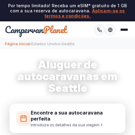
Por tempo limitado! Receba um eSIM* gratuito de 1 GB
com a sua reserva de autocaravana.
Aplicam-se os
termos e condições.
Campervan
Planet
Página inicial
›
Estados Unidos
›
Seattle
Aluguer de
autocaravanas em
Seattle
Encontre a sua autocaravana
perfeita
Introduza os detalhes da sua viagem