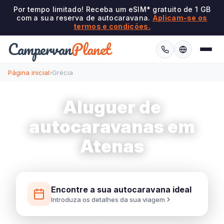
Por tempo limitado! Receba um eSIM* gratuito de 1 GB
com a sua reserva de autocaravana.
Aplicam-se os
termos e condições.
Campervan
Planet
Página inicial
›
Grécia
Aluguer de
autocaravanas em
Atenas
Encontre a sua autocaravana ideal
Introduza os detalhes da sua viagem