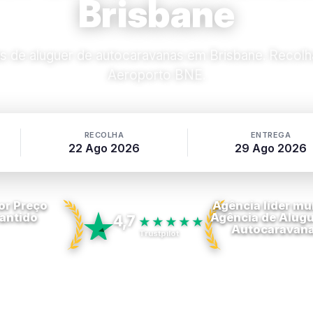
Brisbane
 de aluguer de autocaravanas em Brisbane. Recolh
Aeroporto BNE.
RECOLHA
ENTREGA
22 Ago 2026
29 Ago 2026
or Preço
Agência líder mu
antido
Agência de Alugu
4,7
★★★★★
Autocaravan
Trustpilot