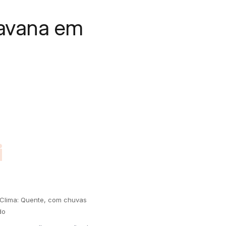
avana em
i
 Clima: Quente, com chuvas
do