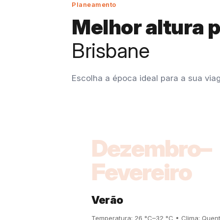
Planeamento
Melhor altura 
Brisbane
Escolha a época ideal para a sua via
Dezembro–
Fevereiro
Verão
Temperatura: 26 °C–32 °C • Clima: Quen