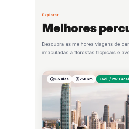
Explorar
Melhores perc
Descubra as melhores viagens de carr
imaculadas a florestas tropicais e a
3–5 dias
250 km
Fácil / 2WD acei