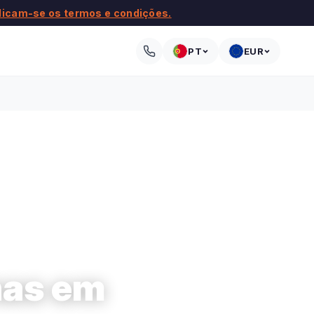
licam-se os termos e condições.
PT
EUR
nas em