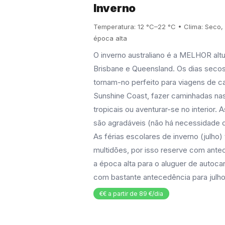
Inverno
Temperatura: 12 °C–22 °C • Clima: Seco,
época alta
O inverno australiano é a MELHOR altur
Brisbane e Queensland. Os dias seco
tornam-no perfeito para viagens de ca
Sunshine Coast, fazer caminhadas nas
tropicais ou aventurar-se no interior.
são agradáveis (não há necessidade 
As férias escolares de inverno (julho)
multidões, por isso reserve com ante
a época alta para o aluguer de autoca
com bastante antecedência para julho
€€ a partir de 89 €/dia