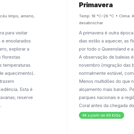
Primavera
 céu limpo, ameno,
Temp: 18 °C–26 °C • Clima: A 
desabrochar
a para visitar
A primavera é outra época 
s e ensolarados
dias estão a aquecer, as f
rro, explorar a
por todo o Queensland e a
 florestas
A observação de baleias é
 As temperaturas
novembro (migração das ba
de aquecimento).
normalmente estável, com
 trazem
Menos multidões do que no
cedência. Esta é
alojamento mais barato. Pe
ravanas; reserve
parques nacionais e a regi
.
Coral antes da chegada do
€€ a partir de 89 €/dia