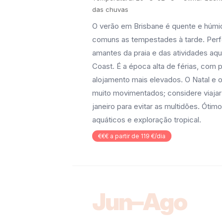
das chuvas
O verão em Brisbane é quente e húmi
comuns as tempestades à tarde. Perfe
amantes da praia e das atividades aqu
Coast. É a época alta de férias, com 
alojamento mais elevados. O Natal e
muito movimentados; considere viaj
janeiro para evitar as multidões. Ótim
aquáticos e exploração tropical.
€€€ a partir de 119 €/dia
Jun–Ago