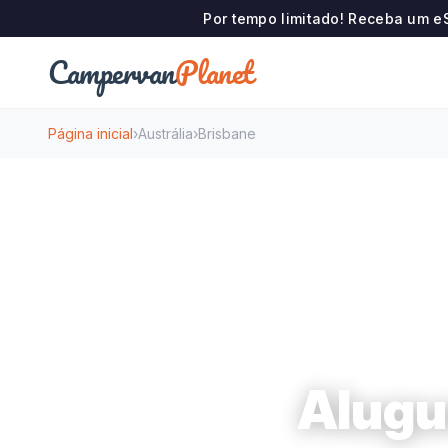
Por tempo limitado! Receba um e
Campervan
Planet
Página inicial
›
Austrália
›
Brisbane
Alugu