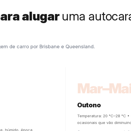
para alugar
uma autocar
gem de carro por Brisbane e Queensland.
Mar–Ma
Outono
Temperatura: 20 °C–28 °C •
ocasionais que vão diminuin
te, húmido, época