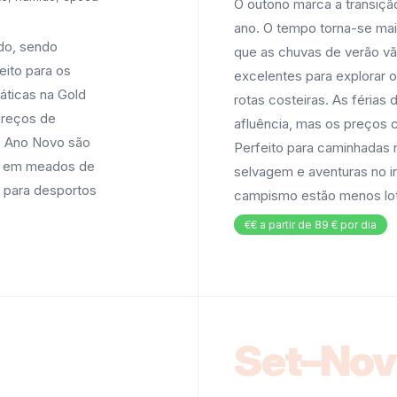
O outono marca a transiçã
ano. O tempo torna-se ma
do, sendo
que as chuvas de verão vã
ito para os
excelentes para explorar o
áticas na Gold
rotas costeiras. As féria
preços de
afluência, mas os preços 
 o Ano Novo são
Perfeito para caminhadas 
ar em meados de
selvagem e aventuras no in
o para desportos
campismo estão menos lot
€€ a partir de 89 € por dia
Set–Nov