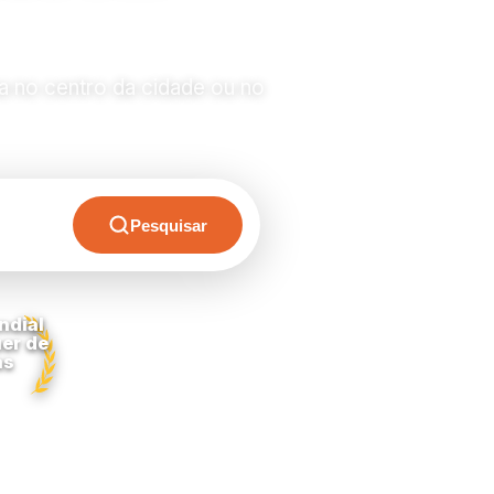
a no centro da cidade ou no
Pesquisar
ndial
er de
as