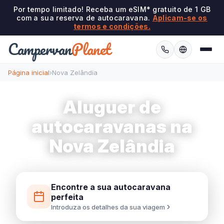
Por tempo limitado! Receba um eSIM* gratuito de 1 GB
com a sua reserva de autocaravana.
Aplicam-se os
termos e condições.
Campervan
Planet
Página inicial
›
Nova Zelândia
Aluguer de
autocaravanas na
Nova Zelândia
Encontre a sua autocaravana
perfeita
Introduza os detalhes da sua viagem