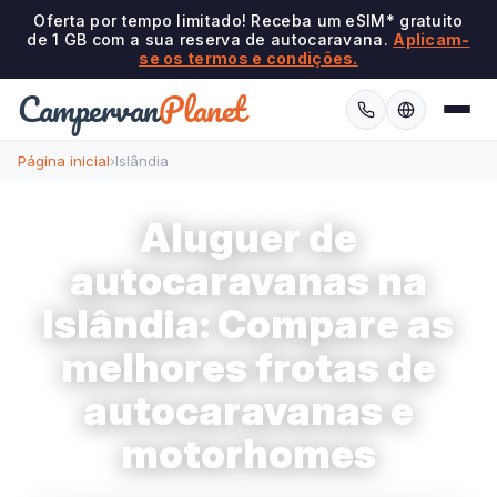
Oferta por tempo limitado! Receba um eSIM* gratuito
de 1 GB com a sua reserva de autocaravana.
Aplicam-
se os termos e condições.
Campervan
Planet
Página inicial
›
Islândia
Aluguer de
autocaravanas na
Islândia: Compare as
melhores frotas de
autocaravanas e
motorhomes