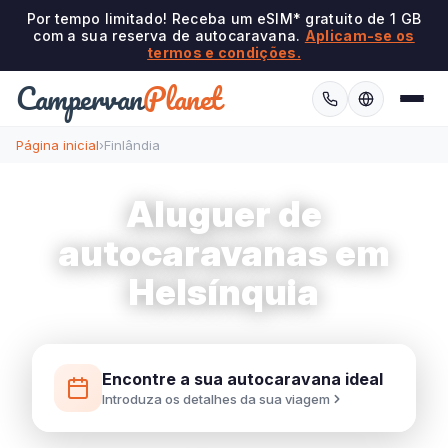
Por tempo limitado! Receba um eSIM* gratuito de 1 GB
com a sua reserva de autocaravana.
Aplicam-se os
termos e condições.
Campervan
Planet
Página inicial
›
Finlândia
Aluguer de
autocaravanas em
Helsínquia
Encontre a sua autocaravana ideal
Introduza os detalhes da sua viagem