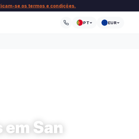
licam-se os termos e condições.
PT
EUR
s em San