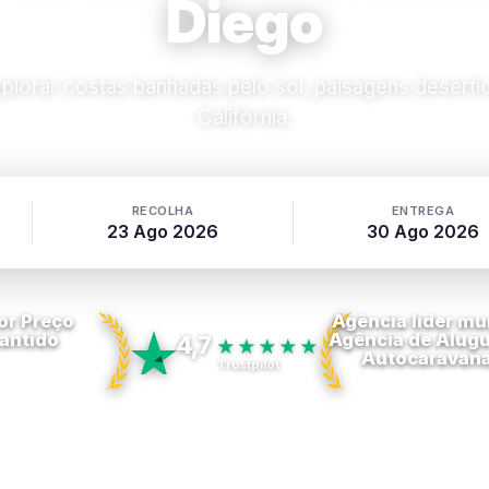
Diego
plorar costas banhadas pelo sol, paisagens desértic
Califórnia.
RECOLHA
ENTREGA
23 Ago 2026
30 Ago 2026
or Preço
Agência líder mu
antido
Agência de Alugu
4,7
★★★★★
Autocaravan
Trustpilot