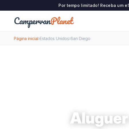
Por tempo limitado! Receba um e
Campervan
Planet
Página inicial
›
Estados Unidos
›
San Diego
Aluguer