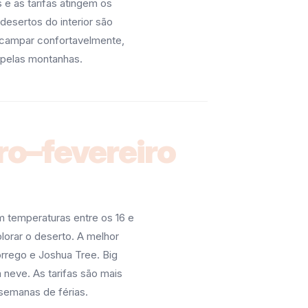
e as tarifas atingem os
desertos do interior são
campar confortavelmente,
 pelas montanhas.
o–fevereiro
 temperaturas entre os 16 e
plorar o deserto. A melhor
orrego e Joshua Tree. Big
 neve. As tarifas são mais
 semanas de férias.