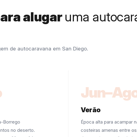
para alugar
uma autocar
agem de autocaravana em San Diego.
o
Jun–Ag
Verão
za-Borrego
Época alta para acampar n
ntos no deserto.
costeiras amenas entre os