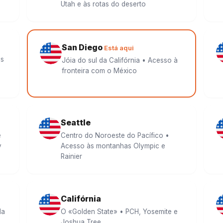
Utah e às rotas do deserto
San Diego
Está aqui
ys
Jóia do sul da Califórnia • Acesso à
fronteira com o México
Seattle
e
Centro do Noroeste do Pacífico •
y
Acesso às montanhas Olympic e
Rainier
Califórnia
da
O «Golden State» • PCH, Yosemite e
Joshua Tree