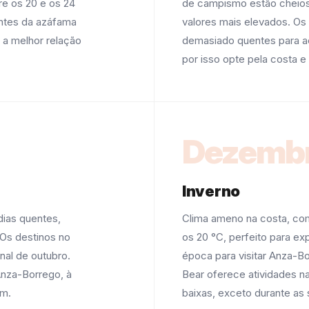
re os 20 e os 24
de campismo estão cheios 
antes da azáfama
valores mais elevados. Os 
 a melhor relação
demasiado quentes para a
por isso opte pela costa e
Dezembr
Inverno
ias quentes,
Clima ameno na costa, com
 Os destinos no
os 20 °C, perfeito para ex
inal de outubro.
época para visitar Anza-B
Anza-Borrego, à
Bear oferece atividades na
em.
baixas, exceto durante as