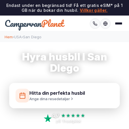
Endast under en begränsad tid! Få ett gratis eSIM* på 1
GB när du bokar din husbil.
Villkor gäller.
Campervan
Planet
Hem
›
USA
›
San Diego
Hyra husbil i San
Diego
Hitta din perfekta husbil
Ange dina resedetaljer
4,7
★★★★★
på
Trustpilot