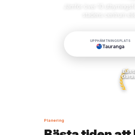
Jämför över 10 uthyrningsför
stadens centrum ell
UPPHÄMTNINGSPLATS
Tauranga
Bäst
Gara
Planering
Bästa tiden att