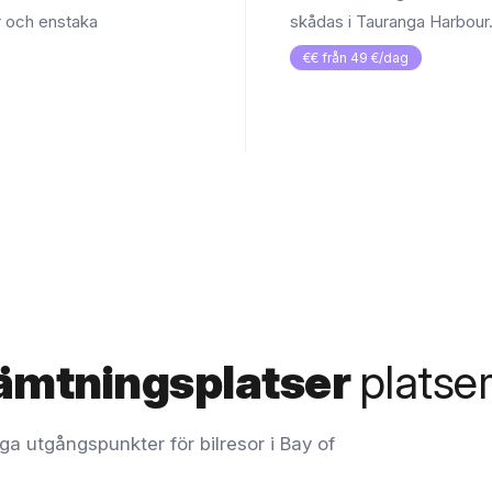
r och enstaka
skådas i Tauranga Harbour
€€ från 49 €/dag
ämtningsplatser
platse
ga utgångspunkter för bilresor i Bay of