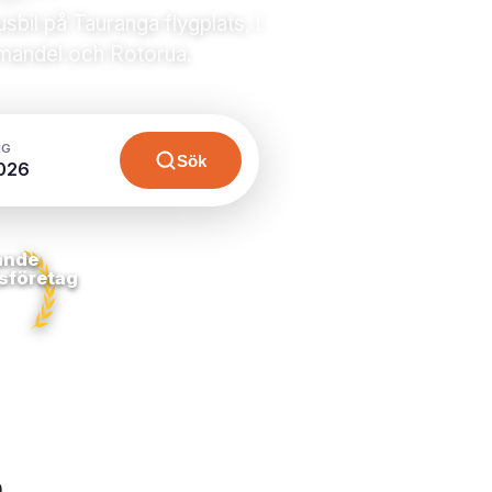
sbil på Tauranga flygplats, i
omandel och Rotorua.
NG
Sök
026
ande
sföretag
a