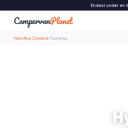
Endast under en b
Campervan
Planet
Hem
›
Nya Zeeland
›
Tauranga
Hy