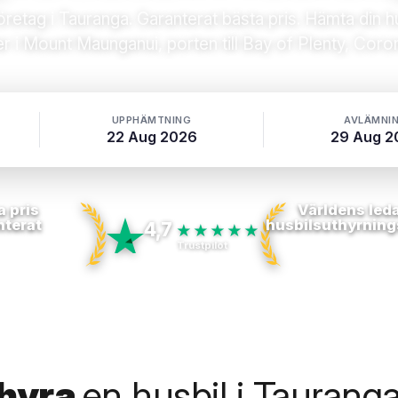
etag i Tauranga. Garanterat bästa pris. Hämta din hu
er i Mount Maunganui, porten till Bay of Plenty, Cor
UPPHÄMTNING
AVLÄMNI
22 Aug 2026
29 Aug 2
a pris
Världens led
nterat
husbilsuthyrning
4,7
★★★★★
Trustpilot
 hyra
en husbil i Taurang