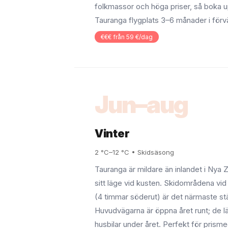
folkmassor och höga priser, så boka 
Tauranga flygplats 3–6 månader i förv
€€€ från 59 €/dag
Jun–aug
Vinter
2 °C–12 °C • Skidsäsong
Tauranga är mildare än inlandet i Nya 
sitt läge vid kusten. Skidområdena v
(4 timmar söderut) är det närmaste st
Huvudvägarna är öppna året runt; de l
husbilar under året. Perfekt för prism