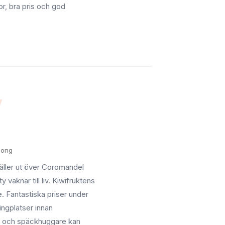
, bra pris och god
v
song
ller ut över Coromandel
 vaknar till liv. Kiwifruktens
 Fantastiska priser under
ngplatser innan
r och späckhuggare kan