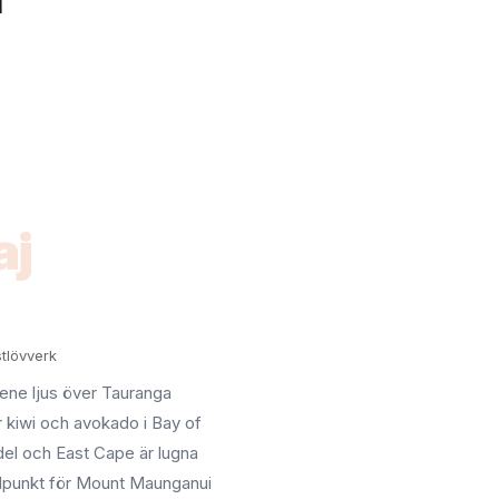
aj
stlövverk
lene ljus över Tauranga
 kiwi och avokado i Bay of
del och East Cape är lugna
idpunkt för Mount Maunganui