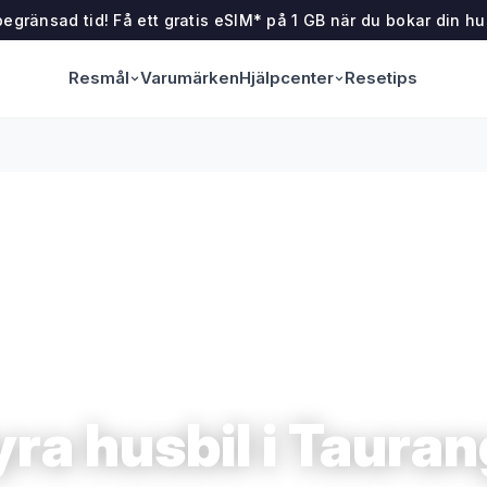
egränsad tid! Få ett gratis eSIM* på 1 GB när du bokar din hu
Resmål
Hjälpcenter
Varumärken
Resetips
ra husbil i Taura