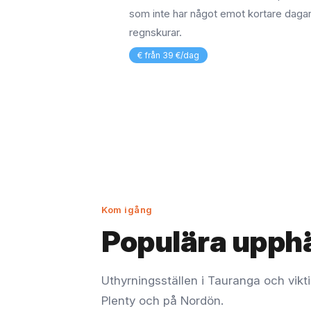
som inte har något emot kortare daga
regnskurar.
€ från 39 €/dag
Kom igång
Populära upph
Uthyrningsställen i Tauranga och vikti
Plenty och på Nordön.