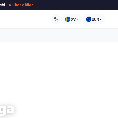
sbil.
Villkor gäller.
SV
EUR
nga