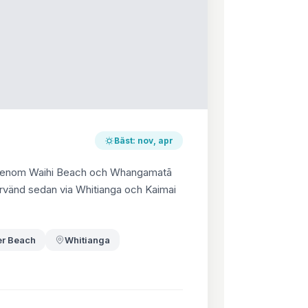
Bäst: nov, apr
2 genom Waihi Beach och Whangamatā
ervänd sedan via Whitianga och Kaimai
er Beach
Whitianga