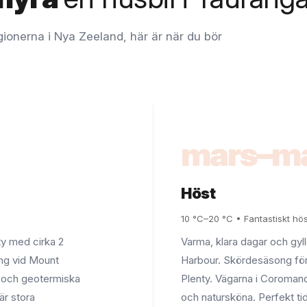
gionerna i Nya Zeeland, här är när du bör
mars–m
Höst
10 °C–20 °C • Fantastiskt hö
y med cirka 2
Varma, klara dagar och gyl
ing vid Mount
Harbour. Skördesäsong för
 och geotermiska
Plenty. Vägarna i Coroman
är stora
och natursköna. Perfekt t