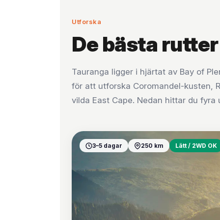
Utforska
De bästa rutte
Tauranga ligger i hjärtat av Bay of P
för att utforska Coromandel-kusten, 
vilda East Cape. Nedan hittar du fyra 
3–5 dagar
250 km
Lätt / 2WD OK