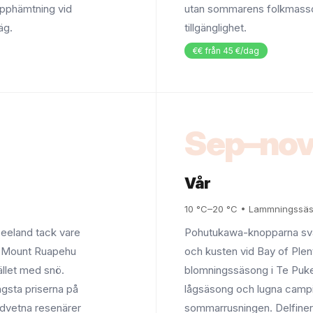
upphämtning vid
utan sommarens folkmassor
äg.
tillgänglighet.
€€ från 45 €/dag
Sep–no
Vår
10 °C–20 °C • Lammningssä
Zeeland tack vare
Pohutukawa-knopparna svä
id Mount Ruapehu
och kusten vid Bay of Plenty
ället med snö.
blomningssäsong i Te Puke.
ägsta priserna på
lågsäsong och lugna campi
edvetna resenärer
sommarrusningen. Delfine