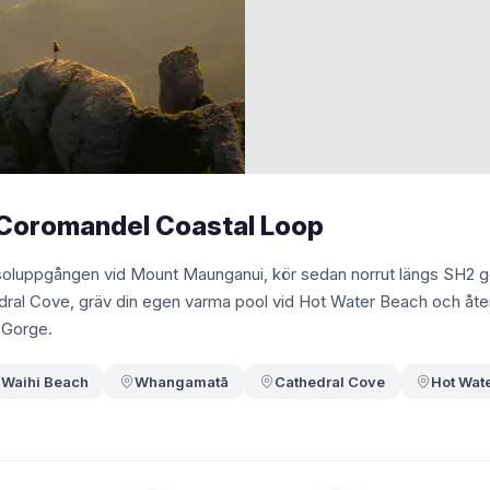
Coromandel Coastal Loop
i soluppgången vid Mount Maunganui, kör sedan norrut längs SH
hedral Cove, gräv din egen varma pool vid Hot Water Beach och åt
 Gorge.
Waihi Beach
Whangamatā
Cathedral Cove
Hot Wat