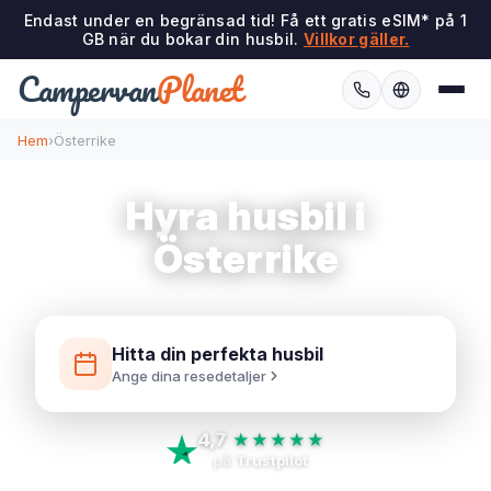
Endast under en begränsad tid! Få ett gratis eSIM* på 1
GB när du bokar din husbil.
Villkor gäller.
Campervan
Planet
Hem
›
Österrike
Hyra husbil i
Österrike
Hitta din perfekta husbil
Ange dina resedetaljer
4,7
★★★★★
på
Trustpilot