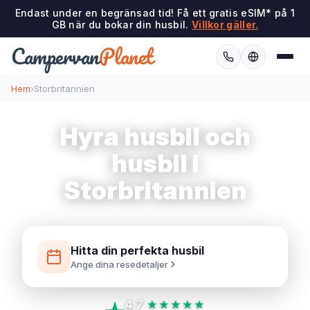
Endast under en begränsad tid! Få ett gratis eSIM* på 1
GB när du bokar din husbil.
Villkor gäller.
Campervan
Planet
Hem
›
Storbritannien
Hyra husbil och
husbil i
Storbritannien
Hitta din perfekta husbil
Ange dina resedetaljer
4,7
★★★★★