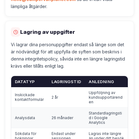
lämpliga åtgärder.
Lagring av uppgifter
Vi lagrar dina personuppgifter endast så länge som det
är nödvändigt för att uppfylla de syften som beskrivs i
denna integritetspolicy, såvida inte en längre lagringstid
krävs eller tillåts enligt lag.
DATATYP
LAGRINGSTID
ANLEDNING
Uppföljning av
Inskickade
2 år
kundsupportärend
kontaktformulär
en
Standardlagringsti
Analysdata
26 månader
d i Google
Analytics
Sökdata för
Endast under
Lagras inte längre
bokningar
sessionen
än under ditt besök