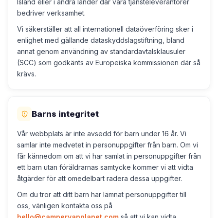
Island eller i andra länder där våra tjänsteleverantörer
bedriver verksamhet.
Vi säkerställer att all internationell dataöverföring sker i
enlighet med gällande dataskyddslagstiftning, bland
annat genom användning av standardavtalsklausuler
(SCC) som godkänts av Europeiska kommissionen där så
krävs.
Barns integritet
Vår webbplats är inte avsedd för barn under 16 år. Vi
samlar inte medvetet in personuppgifter från barn. Om vi
får kännedom om att vi har samlat in personuppgifter från
ett barn utan föräldrarnas samtycke kommer vi att vidta
åtgärder för att omedelbart radera dessa uppgifter.
Om du tror att ditt barn har lämnat personuppgifter till
oss, vänligen kontakta oss på
hello@campervanplanet.com
så att vi kan vidta