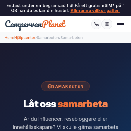
Endast under en begränsad tid! Få ett gratis eSIM* på 1
GB när du bokar din husbil.
Allmänna villkor gäller.
Campervan
Planet
Hem
›
Hjälpcenter
›
Samarbeten
›
Samarbeten
SAMARBETEN
Låt oss
samarbeta
Är du influencer, resebloggare eller
innehållsskapare? Vi skulle gärna samarbeta