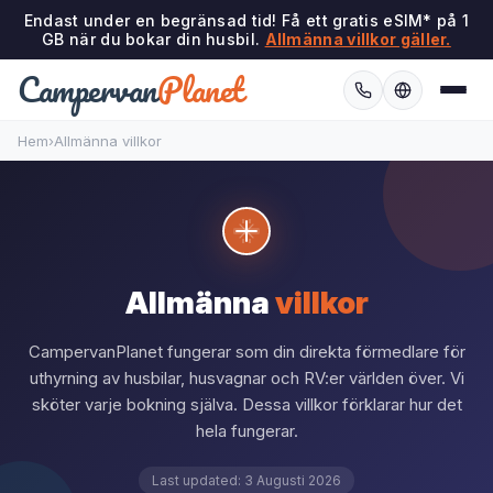
Endast under en begränsad tid! Få ett gratis eSIM* på 1
GB när du bokar din husbil.
Allmänna villkor gäller.
Campervan
Planet
Hem
›
Allmänna villkor
Allmänna
villkor
CampervanPlanet fungerar som din direkta förmedlare för
uthyrning av husbilar, husvagnar och RV:er världen över. Vi
sköter varje bokning själva. Dessa villkor förklarar hur det
hela fungerar.
Last updated: 3 Augusti 2026