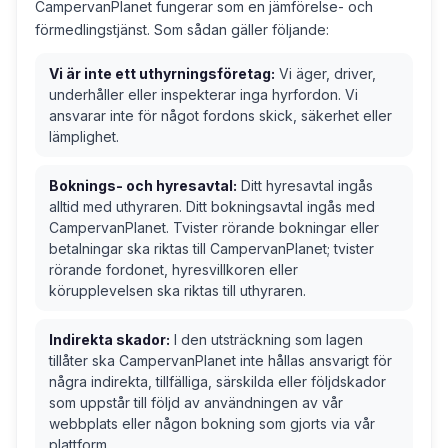
CampervanPlanet fungerar som en jämförelse- och
förmedlingstjänst. Som sådan gäller följande:
Vi är inte ett uthyrningsföretag:
Vi äger, driver,
underhåller eller inspekterar inga hyrfordon. Vi
ansvarar inte för något fordons skick, säkerhet eller
lämplighet.
Boknings- och hyresavtal:
Ditt hyresavtal ingås
alltid med uthyraren. Ditt bokningsavtal ingås med
CampervanPlanet. Tvister rörande bokningar eller
betalningar ska riktas till CampervanPlanet; tvister
rörande fordonet, hyresvillkoren eller
körupplevelsen ska riktas till uthyraren.
Indirekta skador:
I den utsträckning som lagen
tillåter ska CampervanPlanet inte hållas ansvarigt för
några indirekta, tillfälliga, särskilda eller följdskador
som uppstår till följd av användningen av vår
webbplats eller någon bokning som gjorts via vår
plattform.