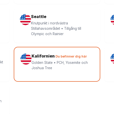
Seattle
Knutpunkt i nordvästra
Stillahavsområdet • Tillgång till
Olympic och Rainier
Kalifornien
Du befinner dig här
kt
Golden State • PCH, Yosemite och
Joshua Tree
h