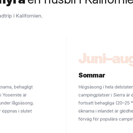
trip i Kalifornien.
Juni–aug
Sommar
knarna, behagligt
Högsäsong i hela delstaten
 i Yosemite är
campingplatser i Sierra är
 under lågsäsong.
fortsatt behagliga (20–25
öppnas i slutet
öknarna i inlandet är glöd
förväg för populära campin