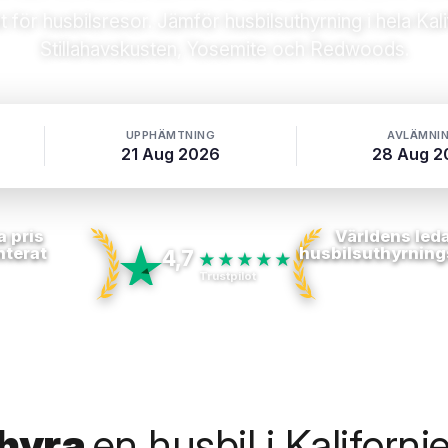
t för husbilsresor. Jämför husbilsuthyrning i hela Kal
Stillahavskusten, Yosemite och Redwoods.
UPPHÄMTNING
AVLÄMNI
21 Aug 2026
28 Aug 2
a pris
Världens led
nterat
husbilsuthyrning
4,7
★★★★★
Trustpilot
 hyra
en husbil i Kaliforni