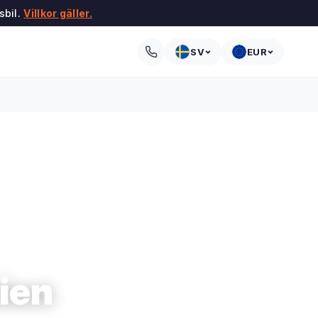
sbil.
Villkor gäller.
SV
EUR
nien