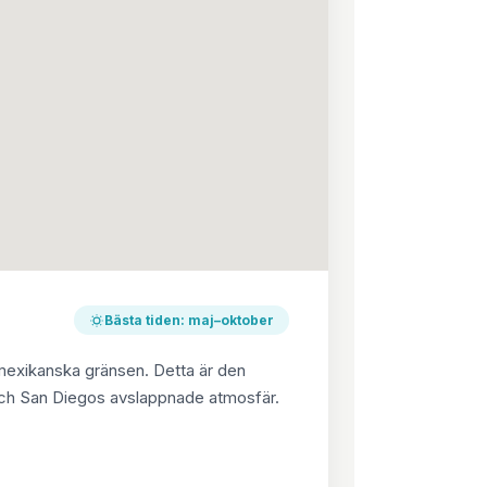
Bästa tiden: maj–oktober
 mexikanska gränsen. Detta är den
 och San Diegos avslappnade atmosfär.