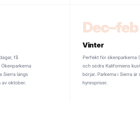
Dec–feb
Vinter
agar, få
Perfekt för ökenparkerna (
. Ökenparkerna
och södra Kaliforniens kus
a Sierra längs
börjar. Parkerna i Sierra är
n av oktober.
hyrespriser.