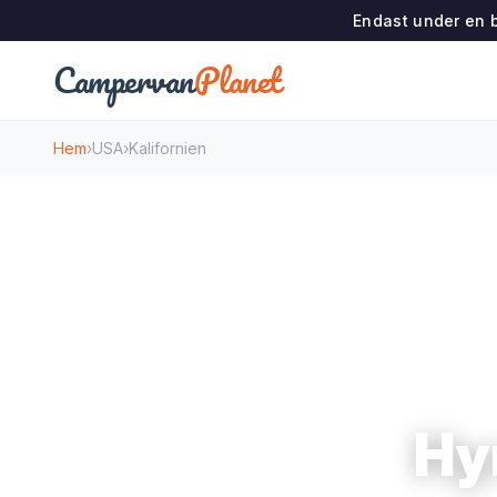
Endast under en b
Campervan
Planet
Hem
›
USA
›
Kalifornien
Hyr