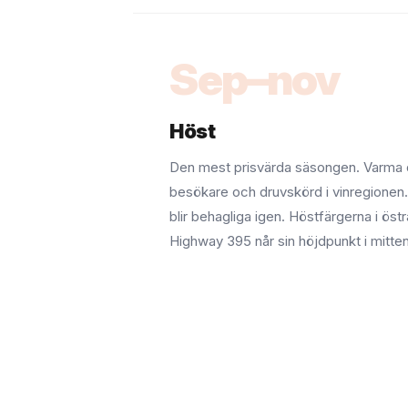
Sep–nov
Höst
Den mest prisvärda säsongen. Varma d
besökare och druvskörd i vinregionen
blir behagliga igen. Höstfärgerna i östr
Highway 395 når sin höjdpunkt i mitte