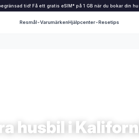
egränsad tid! Få ett gratis eSIM* på 1 GB när du bokar din hu
Resmål
Hjälpcenter
Varumärken
Resetips
a husbil i Kalifor