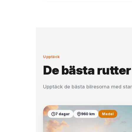
Upptäck
De bästa rutte
Upptäck de bästa bilresorna med start 
7 dagar
960 km
Medel