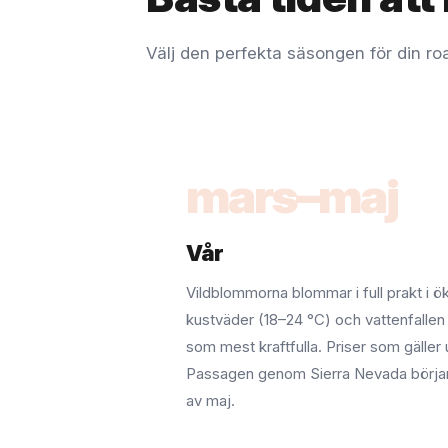
Välj den perfekta säsongen för din road
mars–maj
Vår
Vildblommorna blommar i full prakt i ö
kustväder (18–24 °C) och vattenfallen
som mest kraftfulla. Priser som gäller
Passagen genom Sierra Nevada börjar 
av maj.