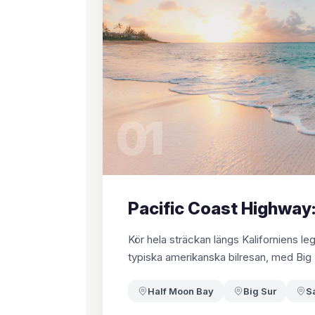
01
Pacific Coast Highway:
Kör hela sträckan längs Kaliforniens l
typiska amerikanska bilresan, med Big 
Half Moon Bay
Big Sur
S