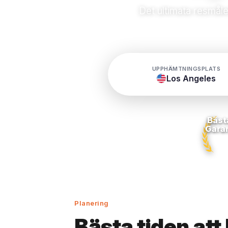
Det ultimata resmåle
UPPHÄMTNINGSPLATS
Los Angeles
Bäst
Gara
Planering
Bästa tiden att