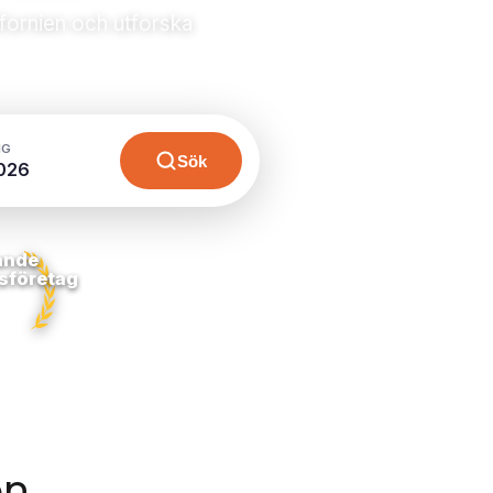
ifornien och utforska
NG
Sök
026
ande
sföretag
en