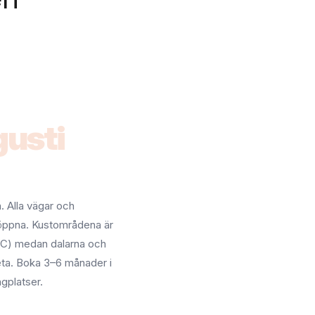
usti
. Alla vägar och
 öppna. Kustområdena är
 °C) medan dalarna och
heta. Boka 3–6 månader i
gplatser.